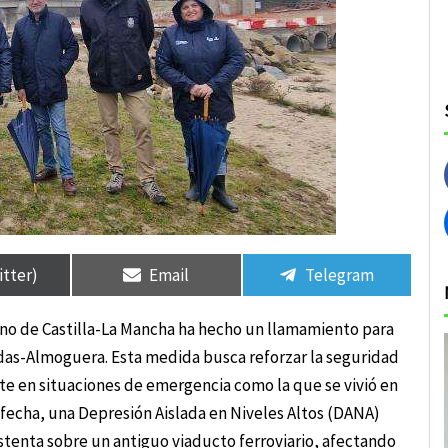
rtir
rtir
Compartir
Compartir
Compartir
Compartir
en
en
en
en
itter)
Email
Telegram
erno de Castilla-La Mancha ha hecho un llamamiento para
das-Almoguera. Esta medida busca reforzar la seguridad
te en situaciones de emergencia como la que se vivió en
fecha, una Depresión Aislada en Niveles Altos (DANA)
ustenta sobre un antiguo viaducto ferroviario, afectando