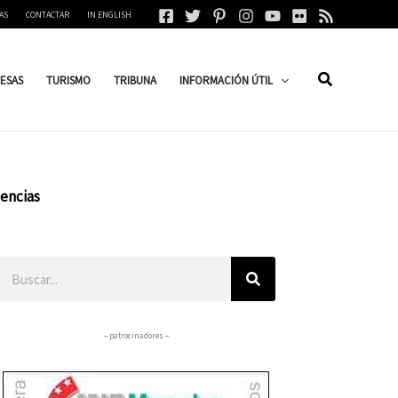
AS
CONTACTAR
IN ENGLISH
ESAS
TURISMO
TRIBUNA
INFORMACIÓN ÚTIL
encias
Buscar
– patrocinadores –