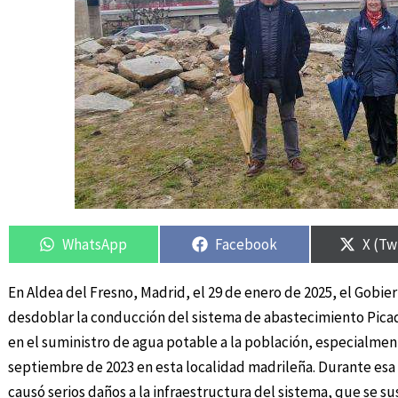
Compartir
Compartir
Compartir
Compartir
Compa
Compa
en
en
en
en
en
en
WhatsApp
Facebook
X (Tw
En Aldea del Fresno, Madrid, el 29 de enero de 2025, el Gobi
desdoblar la conducción del sistema de abastecimiento Pica
en el suministro de agua potable a la población, especialmen
septiembre de 2023 en esta localidad madrileña. Durante esa 
causó serios daños a la infraestructura del sistema, que se s