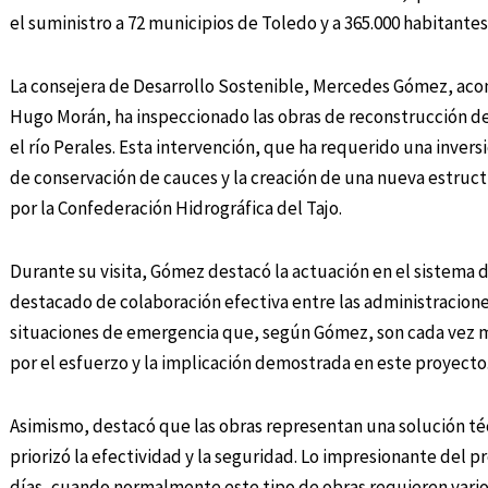
el suministro a 72 municipios de Toledo y a 365.000 habitantes
La consejera de Desarrollo Sostenible, Mercedes Gómez, aco
Hugo Morán, ha inspeccionado las obras de reconstrucción de
el río Perales. Esta intervención, que ha requerido una inver
de conservación de cauces y la creación de una nueva estruct
por la Confederación Hidrográfica del Tajo.
Durante su visita, Gómez destacó la actuación en el sistema
destacado de colaboración efectiva entre las administracione
situaciones de emergencia que, según Gómez, son cada vez m
por el esfuerzo y la implicación demostrada en este proyecto
Asimismo, destacó que las obras representan una solución téc
priorizó la efectividad y la seguridad. Lo impresionante del 
días, cuando normalmente este tipo de obras requieren vari