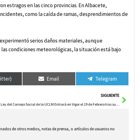
on estragos en las cinco provincias. En Albacete,
ncidentes, como la caída de ramas, desprendimientos de
n experimentó serios daños materiales, aunque
las condiciones meteorológicas, la situación está bajo
itter)
Email
Telegram
Sigui
SIGUIENTE
La Ley del Consejo Social de la UCLM Entrará en Vigor el 19 de Febrero tras su Publicación en el DOCM
ionados de otros medios, notas de prensa, o artículos de usuarios no