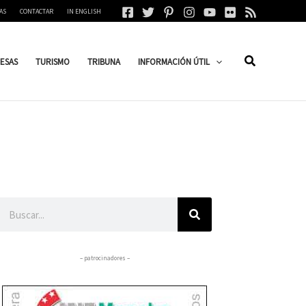
AS
CONTACTAR
IN ENGLISH
ESAS
TURISMO
TRIBUNA
INFORMACIÓN ÚTIL
Buscar
– patrocinadores –