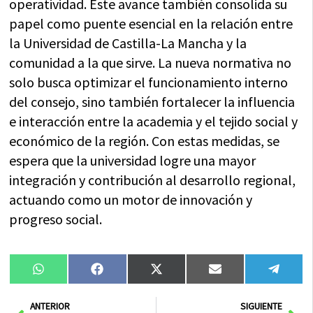
operatividad. Este avance también consolida su
papel como puente esencial en la relación entre
la Universidad de Castilla-La Mancha y la
comunidad a la que sirve. La nueva normativa no
solo busca optimizar el funcionamiento interno
del consejo, sino también fortalecer la influencia
e interacción entre la academia y el tejido social y
económico de la región. Con estas medidas, se
espera que la universidad logre una mayor
integración y contribución al desarrollo regional,
actuando como un motor de innovación y
progreso social.
Compartir
Compartir
Compartir
Compartir
Compa
WhatsApp
Facebook
X
Email
Tele
en
en
en
en
en
(Twitter)
Ant
Sig
ANTERIOR
SIGUIENTE