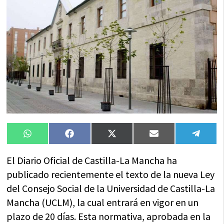
Compartir
Compartir
Compartir
Compartir
Compa
WhatsApp
Facebook
X
Email
Tele
en
en
en
en
en
(Twitter)
El Diario Oficial de Castilla-La Mancha ha
publicado recientemente el texto de la nueva Ley
del Consejo Social de la Universidad de Castilla-La
Mancha (UCLM), la cual entrará en vigor en un
plazo de 20 días. Esta normativa, aprobada en la