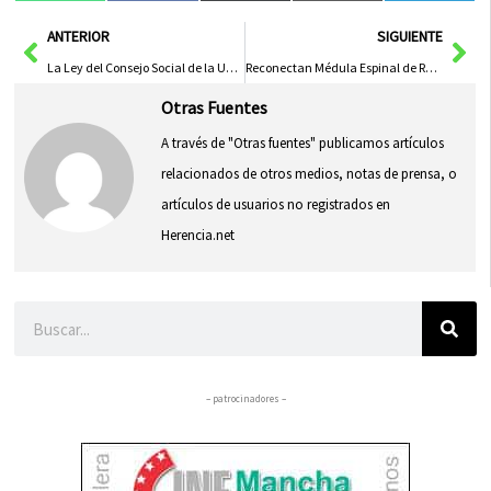
en
en
en
en
en
(Twitter)
Ant
Sig
ANTERIOR
SIGUIENTE
La Ley del Consejo Social de la UCLM Entrará en Vigor el 19 de Febrero tras su Publicación en el DOCM
Reconectan Médula Espinal de Rata Usando Espumas de Grafeno
Otras Fuentes
A través de "Otras fuentes" publicamos artículos
relacionados de otros medios, notas de prensa, o
artículos de usuarios no registrados en
Herencia.net
Buscar
– patrocinadores –