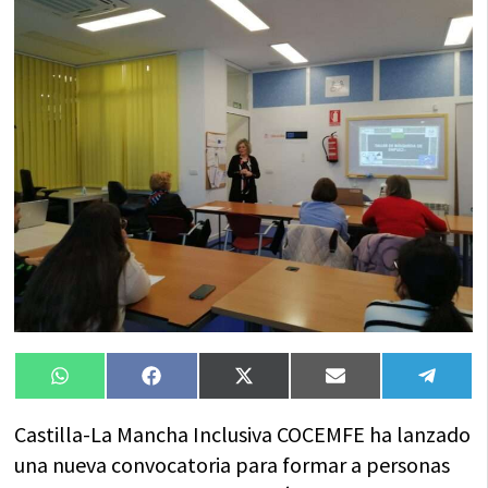
Compartir
Compartir
Compartir
Compartir
Compa
WhatsApp
Facebook
X
Email
Tele
en
en
en
en
en
(Twitter)
Castilla-La Mancha Inclusiva COCEMFE ha lanzado
una nueva convocatoria para formar a personas