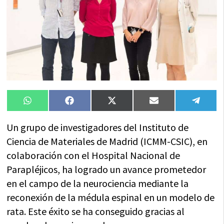
Compartir
Compartir
Compartir
Compartir
Compa
WhatsApp
Facebook
X
Email
Tele
en
en
en
en
en
(Twitter)
Un grupo de investigadores del Instituto de
Ciencia de Materiales de Madrid (ICMM-CSIC), en
colaboración con el Hospital Nacional de
Parapléjicos, ha logrado un avance prometedor
en el campo de la neurociencia mediante la
reconexión de la médula espinal en un modelo de
rata. Este éxito se ha conseguido gracias al