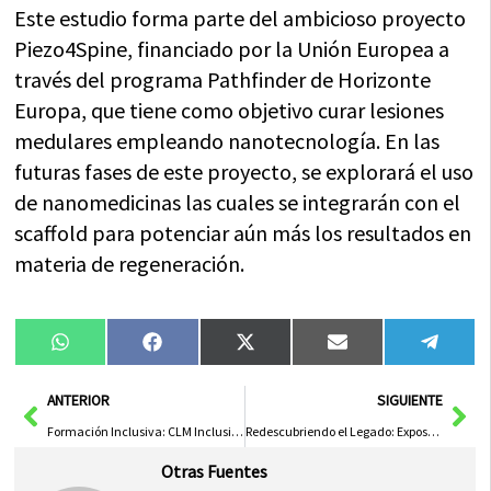
Este estudio forma parte del ambicioso proyecto
Piezo4Spine, financiado por la Unión Europea a
través del programa Pathfinder de Horizonte
Europa, que tiene como objetivo curar lesiones
medulares empleando nanotecnología. En las
futuras fases de este proyecto, se explorará el uso
de nanomedicinas las cuales se integrarán con el
scaffold para potenciar aún más los resultados en
materia de regeneración.
Compartir
Compartir
Compartir
Compartir
Compa
WhatsApp
Facebook
X
Email
Tele
en
en
en
en
en
(Twitter)
Ant
Sig
ANTERIOR
SIGUIENTE
Formación Inclusiva: CLM Inclusiva y Fundación ONCE Capacitarán a 25 Personas con Discapacidad en la Región
Redescubriendo el Legado: Exposición Rescatada por el IES Isabel Perillán y Quirós para ‘Delegación Abierta’
Otras Fuentes