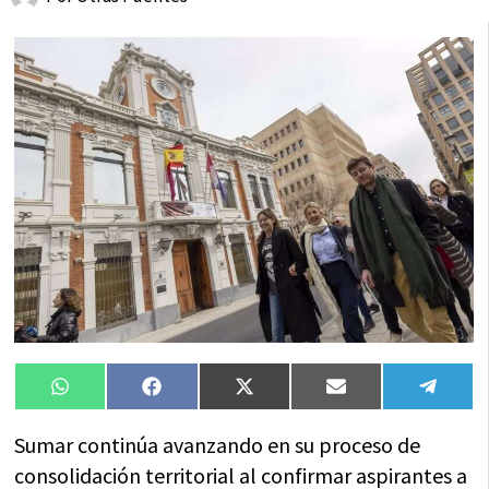
Compartir
Compartir
Compartir
Compartir
Compa
WhatsApp
Facebook
X
Email
Tele
en
en
en
en
en
(Twitter)
Sumar continúa avanzando en su proceso de
consolidación territorial al confirmar aspirantes a