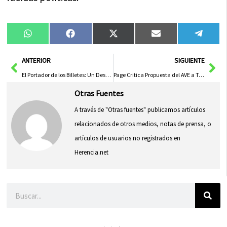
Compartir
Compartir
Compartir
Compartir
Compa
WhatsApp
Facebook
X
Email
Tele
en
en
en
en
en
(Twitter)
Ant
Sig
ANTERIOR
SIGUIENTE
El Portador de los Billetes: Un Destino Inesperado
Page Critica Propuesta del AVE a Toledo por Riesgo al Salto del Caballo
Otras Fuentes
A través de "Otras fuentes" publicamos artículos
relacionados de otros medios, notas de prensa, o
artículos de usuarios no registrados en
Herencia.net
Buscar