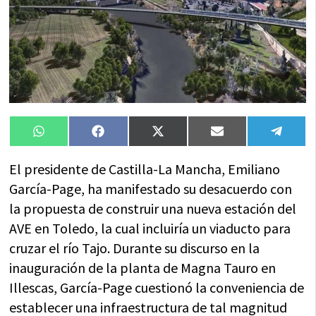
Compartir
Compartir
Compartir
Compartir
Compa
WhatsApp
Facebook
X
Email
Tele
en
en
en
en
en
(Twitter)
El presidente de Castilla-La Mancha, Emiliano
García-Page, ha manifestado su desacuerdo con
la propuesta de construir una nueva estación del
AVE en Toledo, la cual incluiría un viaducto para
cruzar el río Tajo. Durante su discurso en la
inauguración de la planta de Magna Tauro en
Illescas, García-Page cuestionó la conveniencia de
establecer una infraestructura de tal magnitud