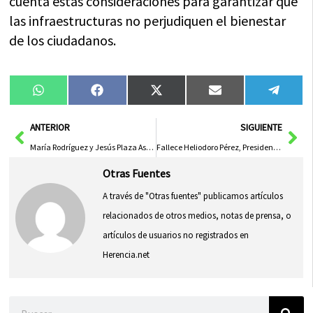
cuenta estas consideraciones para garantizar que
las infraestructuras no perjudiquen el bienestar
de los ciudadanos.
Compartir
Compartir
Compartir
Compartir
Compa
WhatsApp
Facebook
X
Email
Tele
en
en
en
en
en
(Twitter)
Ant
Sig
ANTERIOR
SIGUIENTE
María Rodríguez y Jesús Plaza Aspiran a Liderar Sumar en Castilla-La Mancha con Propuestas Innovadoras y Enfoque Colaborativo
Fallece Heliodoro Pérez, Presidente Histórico de la Unión de Pensionistas de Cuenca Durante 25 Años
Otras Fuentes
A través de "Otras fuentes" publicamos artículos
relacionados de otros medios, notas de prensa, o
artículos de usuarios no registrados en
Herencia.net
Buscar