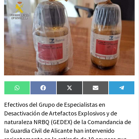
Compartir
Compartir
Compartir
Compartir
Compa
WhatsApp
Facebook
X
Email
Tele
en
en
en
en
en
(Twitter)
Efectivos del Grupo de Especialistas en
Desactivación de Artefactos Explosivos y de
naturaleza NRBQ (GEDEX) de la Comandancia de
la Guardia Civil de Alicante han intervenido