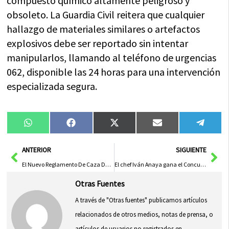
compuesto químico altamente peligroso y
obsoleto. La Guardia Civil reitera que cualquier
hallazgo de materiales similares o artefactos
explosivos debe ser reportado sin intentar
manipularlos, llamando al teléfono de urgencias
062, disponible las 24 horas para una intervención
especializada segura.
Compartir
Compartir
Compartir
Compartir
Compa
WhatsApp
Facebook
X
Email
Tele
en
en
en
en
en
(Twitter)
Ant
Sig
ANTERIOR
SIGUIENTE
El Nuevo Reglamento De Caza De C-LM: Continuidad Del Anterior Si Se Anula
El chef Iván Anaya gana el Concurso Nacional de Tapas en Madrid Fusión con su creación ‘Perdiz, maíz y escabeche’
Otras Fuentes
A través de "Otras fuentes" publicamos artículos
relacionados de otros medios, notas de prensa, o
artículos de usuarios no registrados en