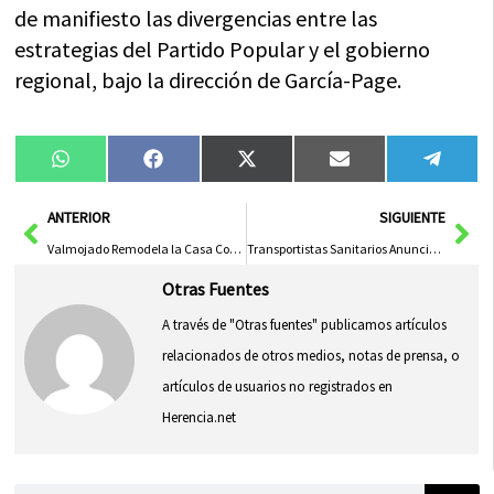
de manifiesto las divergencias entre las
estrategias del Partido Popular y el gobierno
regional, bajo la dirección de García-Page.
Compartir
Compartir
Compartir
Compartir
Compa
WhatsApp
Facebook
X
Email
Tele
en
en
en
en
en
(Twitter)
Ant
Sig
ANTERIOR
SIGUIENTE
Valmojado Remodela la Casa Consistorial con Apoyo de la Diputación de Toledo
Transportistas Sanitarios Anuncian Huelga a la Espera de Respuesta de Sescam y la Patronal
Otras Fuentes
A través de "Otras fuentes" publicamos artículos
relacionados de otros medios, notas de prensa, o
artículos de usuarios no registrados en
Herencia.net