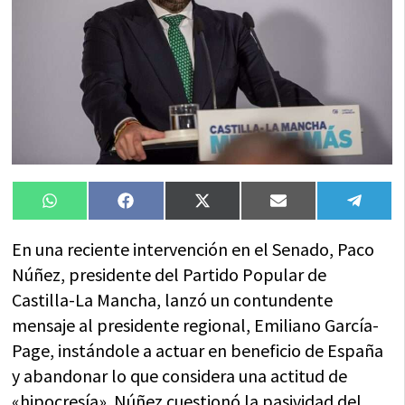
Compartir
Compartir
Compartir
Compartir
Compa
WhatsApp
Facebook
X
Email
Tele
en
en
en
en
en
(Twitter)
En una reciente intervención en el Senado, Paco
Núñez, presidente del Partido Popular de
Castilla-La Mancha, lanzó un contundente
mensaje al presidente regional, Emiliano García-
Page, instándole a actuar en beneficio de España
y abandonar lo que considera una actitud de
«hipocresía». Núñez cuestionó la pasividad del