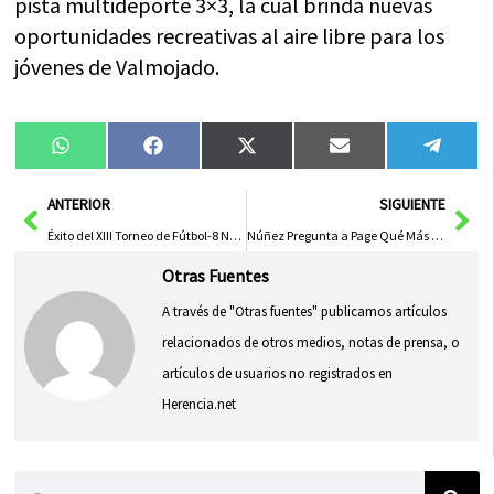
pista multideporte 3×3, la cual brinda nuevas
oportunidades recreativas al aire libre para los
jóvenes de Valmojado.
Compartir
Compartir
Compartir
Compartir
Compa
WhatsApp
Facebook
X
Email
Tele
en
en
en
en
en
(Twitter)
Ant
Sig
ANTERIOR
SIGUIENTE
Éxito del XIII Torneo de Fútbol-8 Nuestra Señora de la Soledad con SMD Herencia como protagonista
Núñez Pregunta a Page Qué Más Debe Suceder para Apoyar a España
Otras Fuentes
A través de "Otras fuentes" publicamos artículos
relacionados de otros medios, notas de prensa, o
artículos de usuarios no registrados en
Herencia.net
Buscar