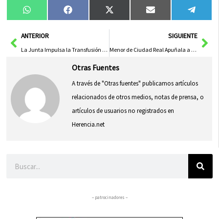
Compartir
Compartir
Compartir
Compartir
Compa
WhatsApp
Facebook
X
Email
Tele
en
en
en
en
en
(Twitter)
Ant
Sig
ANTERIOR
SIGUIENTE
La Junta Impulsa la Transfusión de Sangre en Helicópteros Sanitarios para Pacientes Traumáticos Graves
Menor de Ciudad Real Apuñala a Expareja de su Madre para Evitar Estrangulamiento
Otras Fuentes
A través de "Otras fuentes" publicamos artículos
relacionados de otros medios, notas de prensa, o
artículos de usuarios no registrados en
Herencia.net
Buscar
– patrocinadores –