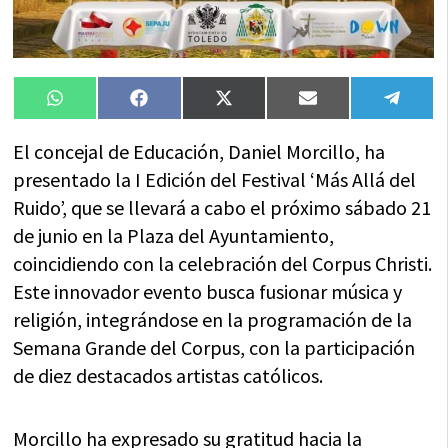
Compartir
Compartir
Compartir
Compartir
Compa
WhatsApp
Facebook
X
Email
Tele
en
en
en
en
en
(Twitter)
El concejal de Educación, Daniel Morcillo, ha
presentado la I Edición del Festival ‘Más Allá del
Ruido’, que se llevará a cabo el próximo sábado 21
de junio en la Plaza del Ayuntamiento,
coincidiendo con la celebración del Corpus Christi.
Este innovador evento busca fusionar música y
religión, integrándose en la programación de la
Semana Grande del Corpus, con la participación
de diez destacados artistas católicos.
Morcillo ha expresado su gratitud hacia la