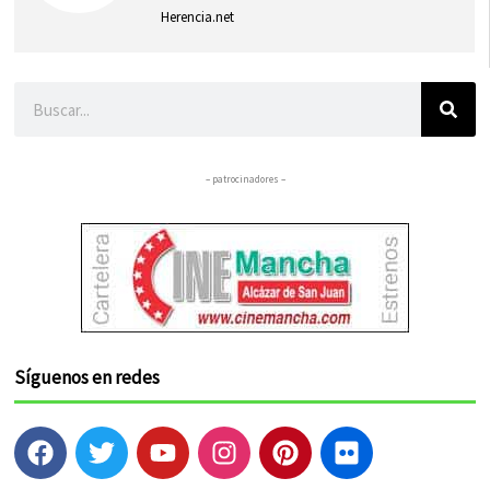
Herencia.net
Buscar
– patrocinadores –
Síguenos en redes
F
T
Y
I
P
F
a
w
o
n
i
l