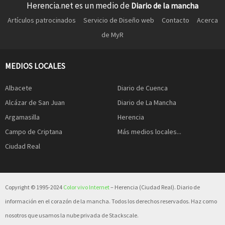
Herencia.net es un medio de
Diario de la mancha
Artículos patrocinados
Servicio de Diseño web
Contacto
Acerca
de MyR
MEDIOS LOCALES
Albacete
Diario de Cuenca
Alcázar de San Juan
Diario de La Mancha
Argamasilla
Herencia
Campo de Criptana
Más medios locales...
Ciudad Real
Copyright © 1995-2024
Color vivo Internet
– Herencia (Ciudad Real). Diario de
información en el corazón de la mancha. Todos los derechos reservados. Haz como
nosotros que usamos la nube privada de Stackscale.