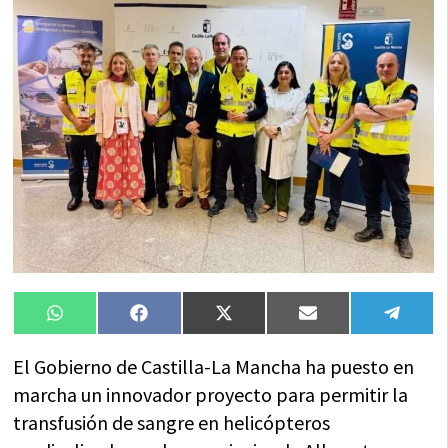
Compartir
Compartir
Compartir
Compartir
Compa
WhatsApp
Facebook
X
Email
Tele
en
en
en
en
en
(Twitter)
El Gobierno de Castilla-La Mancha ha puesto en
marcha un innovador proyecto para permitir la
transfusión de sangre en helicópteros