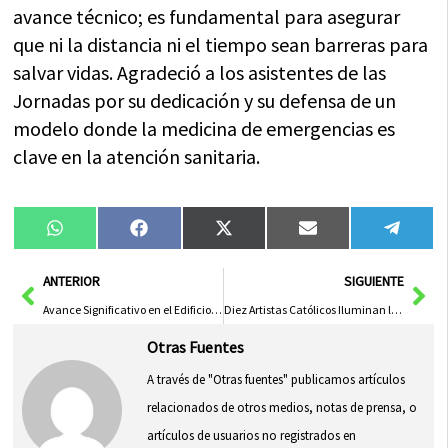
avance técnico; es fundamental para asegurar
que ni la distancia ni el tiempo sean barreras para
salvar vidas. Agradeció a los asistentes de las
Jornadas por su dedicación y su defensa de un
modelo donde la medicina de emergencias es
clave en la atención sanitaria.
Compartir
Compartir
Compartir
Compartir
Compa
WhatsApp
Facebook
X
Email
Tele
en
en
en
en
en
(Twitter)
Ant
Sig
ANTERIOR
SIGUIENTE
Avance Significativo en el Edificio Sociosanitario de Villanueva de la Jara: Supera el 25% de Ejecución
Diez Artistas Católicos Iluminan la I Edición del Más Allá del Ruido Fest en Toledo
Otras Fuentes
A través de "Otras fuentes" publicamos artículos
relacionados de otros medios, notas de prensa, o
artículos de usuarios no registrados en