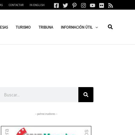
AS
CONTACTAR
IN ENGLISH
ESAS
TURISMO
TRIBUNA
INFORMACIÓN ÚTIL
Buscar
– patrocinadores –