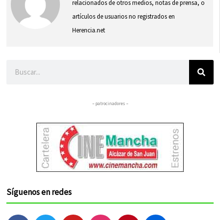
relacionados de otros medios, notas de prensa, o
artículos de usuarios no registrados en
Herencia.net
Buscar
– patrocinadores –
Síguenos en redes
F
T
Y
I
P
F