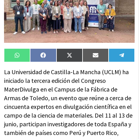
Compartir
Compartir
Compartir
Compartir
Compa
WhatsApp
Facebook
X
Email
Tele
en
en
en
en
en
(Twitter)
La Universidad de Castilla-La Mancha (UCLM) ha
iniciado la tercera edición del Congreso
MaterDivulga en el Campus de la Fábrica de
Armas de Toledo, un evento que reúne a cerca de
cincuenta expertos en divulgación científica en el
campo de la ciencia de materiales. Del 11 al 13 de
junio, participan investigadores de toda España y
también de países como Perú y Puerto Rico,