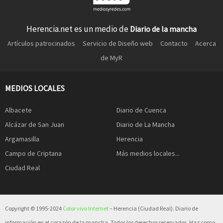
Herencia.net es un medio de
Diario de la mancha
Artículos patrocinados
Servicio de Diseño web
Contacto
Acerca
de MyR
MEDIOS LOCALES
Albacete
Diario de Cuenca
Alcázar de San Juan
Diario de La Mancha
Argamasilla
Herencia
Campo de Criptana
Más medios locales...
Ciudad Real
Copyright © 1995-2024
Color vivo Internet
– Herencia (Ciudad Real). Diario de
información en el corazón de la mancha. Todos los derechos reservados. Haz como