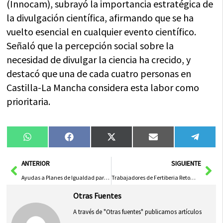
(Innocam), subrayó la importancia estratégica de
la divulgación científica, afirmando que se ha
vuelto esencial en cualquier evento científico.
Señaló que la percepción social sobre la
necesidad de divulgar la ciencia ha crecido, y
destacó que una de cada cuatro personas en
Castilla-La Mancha considera esta labor como
prioritaria.
Compartir
Compartir
Compartir
Compartir
Compa
WhatsApp
Facebook
X
Email
Tele
en
en
en
en
en
(Twitter)
Ant
Sig
ANTERIOR
SIGUIENTE
Ayudas a Planes de Igualdad para Empresas y Entidades Anunciadas en el DOCM
Trabajadores de Fertiberia Retoman la Huelga Contra el ERE con Seguimiento «Masivo»
Otras Fuentes
A través de "Otras fuentes" publicamos artículos