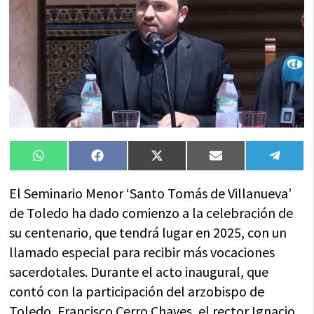
Compartir
Compartir
Compartir
Compartir
Compa
WhatsApp
Facebook
X
Email
Tele
en
en
en
en
en
(Twitter)
El Seminario Menor ‘Santo Tomás de Villanueva’
de Toledo ha dado comienzo a la celebración de
su centenario, que tendrá lugar en 2025, con un
llamado especial para recibir más vocaciones
sacerdotales. Durante el acto inaugural, que
contó con la participación del arzobispo de
Toledo, Francisco Cerro Chaves, el rector Ignacio