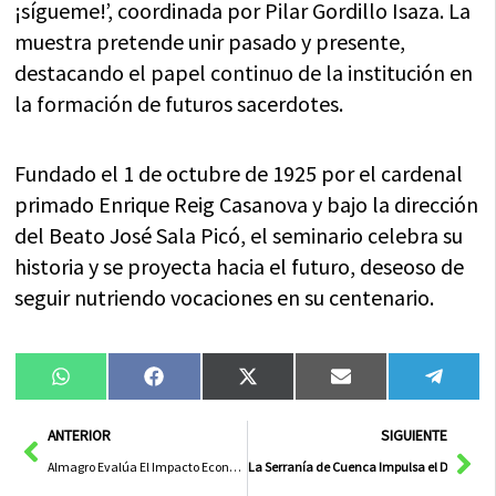
¡sígueme!’, coordinada por Pilar Gordillo Isaza. La
muestra pretende unir pasado y presente,
destacando el papel continuo de la institución en
la formación de futuros sacerdotes.
Fundado el 1 de octubre de 1925 por el cardenal
primado Enrique Reig Casanova y bajo la dirección
del Beato José Sala Picó, el seminario celebra su
historia y se proyecta hacia el futuro, deseoso de
seguir nutriendo vocaciones en su centenario.
Compartir
Compartir
Compartir
Compartir
Compa
WhatsApp
Facebook
X
Email
Tele
en
en
en
en
en
(Twitter)
Ant
Sig
ANTERIOR
SIGUIENTE
Almagro Evalúa El Impacto Económico De Su Festival De Teatro, Generando 4,2 Millones De Euros En 2024
La Serranía de Cuenca Impulsa el Deporte So