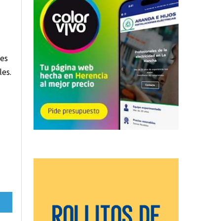
tes
les.