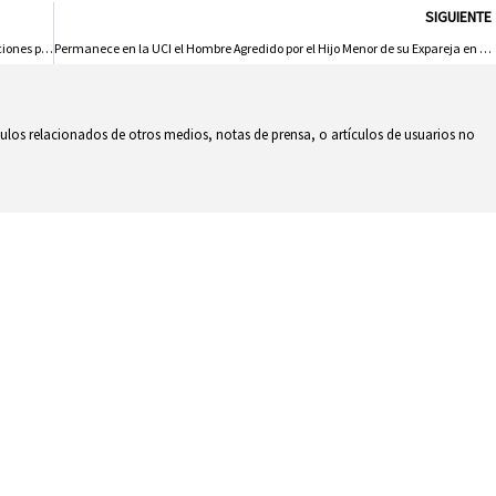
SIGUIENTE
Centenario del Seminario Menor Toledano: Un Siglo Formando Vocaciones para Cristo
Permanece en la UCI el Hombre Agredido por el Hijo Menor de su Expareja en Ciudad Real
culos relacionados de otros medios, notas de prensa, o artículos de usuarios no