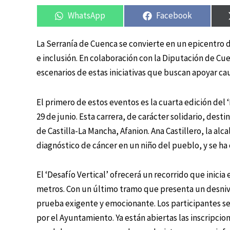
en
en
en
en
WhatsApp
Facebook
La Serranía de Cuenca se convierte en un epicentro
e inclusión. En colaboración con la Diputación de C
escenarios de estas iniciativas que buscan apoyar cau
El primero de estos eventos es la cuarta edición del
29 de junio. Esta carrera, de carácter solidario, dest
de Castilla-La Mancha, Afanion. Ana Castillero, la alca
diagnóstico de cáncer en un niño del pueblo, y se ha
El ‘Desafío Vertical’ ofrecerá un recorrido que inicia 
metros. Con un último tramo que presenta un desniv
prueba exigente y emocionante. Los participantes se
por el Ayuntamiento. Ya están abiertas las inscripcio