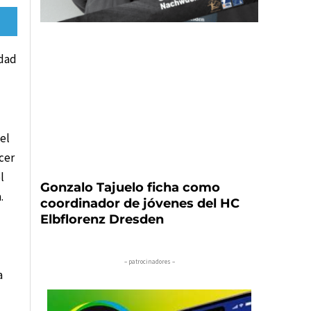
idad
el
cer
l
Gonzalo Tajuelo ficha como
.
coordinador de jóvenes del HC
Elbflorenz Dresden
– patrocinadores –
a