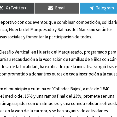
en
en
en
en
en
en
X (Twitter)
Email
Telegram
 deportivo con dos eventos que combinan competición, solidar
uenca, Huerta del Marquesado y Salinas del Manzano serán los
sas sociales y fomentar la participación de todos.
 ‘Desafío Vertical’ en Huerta del Marquesado, programado para 
inará su recaudación a la Asociación de Familias de Niños con Cán
ldesa de la localidad, ha explicado que la iniciativa surgió tras e
 comprometido a donar tres euros de cada inscripción a la causa
en el municipio y culmina en ‘Collados Bajos’, a más de 1.840
el medio del 15% y una rampa final del 23%, promete ser una
rán agasajados con un almuerzo y una comida solidaria ofrecid
nes en la web de la carrera, y se han organizado actividades