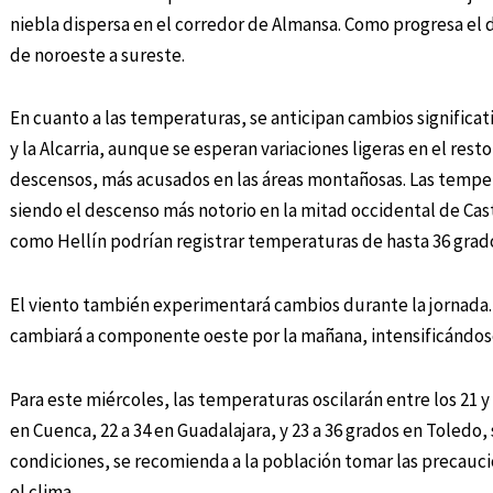
niebla dispersa en el corredor de Almansa. Como progresa el d
de noroeste a sureste.
En cuanto a las temperaturas, se anticipan cambios significa
y la Alcarria, aunque se esperan variaciones ligeras en el res
descensos, más acusados en las áreas montañosas. Las temp
siendo el descenso más notorio en la mitad occidental de Cast
como Hellín podrían registrar temperaturas de hasta 36 grad
El viento también experimentará cambios durante la jornada.
cambiará a componente oeste por la mañana, intensificándos
Para este miércoles, las temperaturas oscilarán entre los 21 y 
en Cuenca, 22 a 34 en Guadalajara, y 23 a 36 grados en Toledo
condiciones, se recomienda a la población tomar las precauci
el clima.