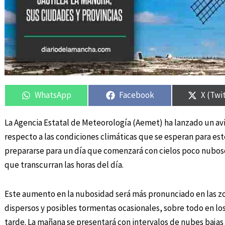
Compartir
Compartir
Compartir
Compartir
Compar
Compar
en
en
en
en
en
en
WhatsApp
Facebook
X (Twi
La Agencia Estatal de Meteorología (Aemet) ha lanzado un av
respecto a las condiciones climáticas que se esperan para est
prepararse para un día que comenzará con cielos poco nubo
que transcurran las horas del día.
Este aumento en la nubosidad será más pronunciado en las 
dispersos y posibles tormentas ocasionales, sobre todo en lo
tarde. La mañana se presentará con intervalos de nubes baja