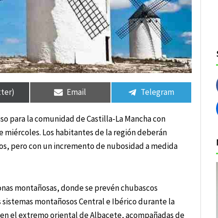
tir
tir
Compartir
Compartir
Compartir
Compartir
en
en
en
en
tter)
Email
Telegram
iso para la comunidad de Castilla-La Mancha con
e miércoles. Los habitantes de la región deberán
sos, pero con un incremento de nubosidad a medida
zonas montañosas, donde se prevén chubascos
s sistemas montañosos Central e Ibérico durante la
s en el extremo oriental de Albacete, acompañadas de