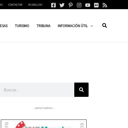
AS
CONTACTAR
IN ENGLISH
ESAS
TURISMO
TRIBUNA
INFORMACIÓN ÚTIL
Buscar
– patrocinadores –