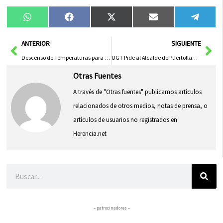
Compartir
Compartir
Compartir
Compartir
Compa
WhatsApp
Facebook
X
Email
Tele
en
en
en
en
en
(Twitter)
Ant
Sig
ANTERIOR
SIGUIENTE
Descenso de Temperaturas para Este Miércoles en Castilla-La Mancha
UGT Pide al Alcalde de Puertollano Reivindicar y Respetar el Trabajo del Personal Público
Otras Fuentes
A través de "Otras fuentes" publicamos artículos
relacionados de otros medios, notas de prensa, o
artículos de usuarios no registrados en
Herencia.net
Buscar
– patrocinadores –