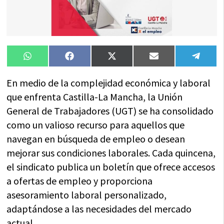
Compartir
Compartir
Compartir
Compartir
Compa
WhatsApp
Facebook
X
Email
Tele
en
en
en
en
en
(Twitter)
En medio de la complejidad económica y laboral
que enfrenta Castilla-La Mancha, la Unión
General de Trabajadores (UGT) se ha consolidado
como un valioso recurso para aquellos que
navegan en búsqueda de empleo o desean
mejorar sus condiciones laborales. Cada quincena,
el sindicato publica un boletín que ofrece accesos
a ofertas de empleo y proporciona
asesoramiento laboral personalizado,
adaptándose a las necesidades del mercado
actual.