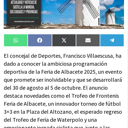
Compartir
Compartir
Compartir
Compartir
Compa
WhatsApp
Facebook
X
Email
Tele
en
en
en
en
en
(Twitter)
El concejal de Deportes, Francisco Villaescusa, ha
dado a conocer la ambiciosa programación
deportiva de la Feria de Albacete 2025, un evento
que promete ser inolvidable y que se desarrollará
del 30 de agosto al 5 de octubre. El anuncio
destaca novedades como el Trofeo de Frontenis
Feria de Albacete, un innovador torneo de fútbol
3×3 en la Plaza del Altozano, el esperado regreso
del Trofeo de Feria de Waterpolo y una
emocionante jornada ciclista que, junto a las