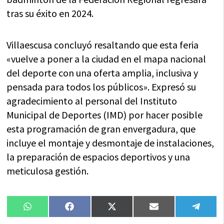
tras su éxito en 2024.
Villaescusa concluyó resaltando que esta feria
«vuelve a poner a la ciudad en el mapa nacional
del deporte con una oferta amplia, inclusiva y
pensada para todos los públicos». Expresó su
agradecimiento al personal del Instituto
Municipal de Deportes (IMD) por hacer posible
esta programación de gran envergadura, que
incluye el montaje y desmontaje de instalaciones,
la preparación de espacios deportivos y una
meticulosa gestión.
Compartir
Compartir
Compartir
Compartir
Compa
WhatsApp
Facebook
X
Email
Tele
en
en
en
en
en
(Twitter)