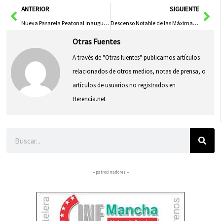
Ant
Sig
ANTERIOR
SIGUIENTE
Nueva Pasarela Peatonal Inaugurada en el Arco de Bezudo, Cuenca
Descenso Notable de las Máximas en el Sistema Central
Otras Fuentes
A través de "Otras fuentes" publicamos artículos
relacionados de otros medios, notas de prensa, o
artículos de usuarios no registrados en
Herencia.net
Buscar
– patrocinadores –