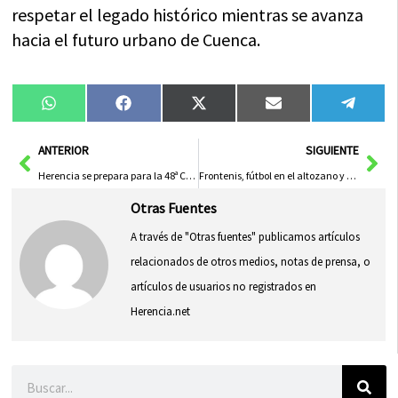
respetar el legado histórico mientras se avanza
hacia el futuro urbano de Cuenca.
Compartir
Compartir
Compartir
Compartir
Compa
WhatsApp
Facebook
X
Email
Tele
en
en
en
en
en
(Twitter)
Ant
Sig
ANTERIOR
SIGUIENTE
Herencia se prepara para la 48ª Carrera Popular “Villa de Herencia”
Frontenis, fútbol en el altozano y trofeo de waterpolo: pasión deportiva en el barrio
Otras Fuentes
A través de "Otras fuentes" publicamos artículos
relacionados de otros medios, notas de prensa, o
artículos de usuarios no registrados en
Herencia.net
Buscar