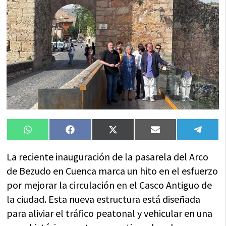
Compartir
Compartir
Compartir
Compartir
Compa
WhatsApp
Facebook
X
Email
Tele
en
en
en
en
en
(Twitter)
La reciente inauguración de la pasarela del Arco
de Bezudo en Cuenca marca un hito en el esfuerzo
por mejorar la circulación en el Casco Antiguo de
la ciudad. Esta nueva estructura está diseñada
para aliviar el tráfico peatonal y vehicular en una