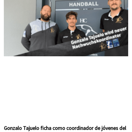
k
a
s
m
t
Gonzalo Tajuelo ficha como coordinador de jóvenes del