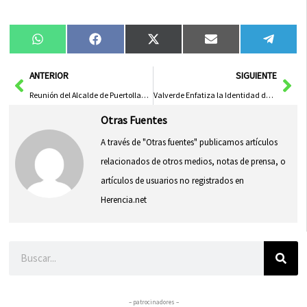
Compartir
Compartir
Compartir
Compartir
Compa
WhatsApp
Facebook
X
Email
Tele
en
en
en
en
en
(Twitter)
Ant
Sig
ANTERIOR
SIGUIENTE
Reunión del Alcalde de Puertollano con la directiva del club de baloncesto en silla de ruedas
Valverde Enfatiza la Identidad del Sector Vitivinícola y el Compromiso de la Diputación en su Promoción Global
Otras Fuentes
A través de "Otras fuentes" publicamos artículos
relacionados de otros medios, notas de prensa, o
artículos de usuarios no registrados en
Herencia.net
Buscar
– patrocinadores –