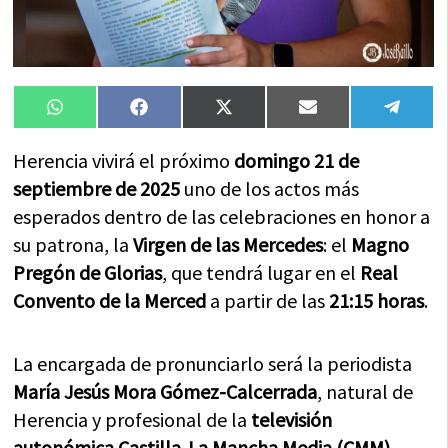
Compartir
Compartir
Compartir
Compartir
Compa
WhatsApp
Facebook
X
Email
Tele
en
en
en
en
en
(Twitter)
Herencia vivirá el próximo
domingo 21 de
septiembre de 2025
uno de los actos más
esperados dentro de las celebraciones en honor a
su patrona, la
Virgen de las Mercedes
: el
Magno
Pregón de Glorias
, que tendrá lugar en el
Real
Convento de la Merced
a partir de las
21:15 horas
.
La encargada de pronunciarlo será la periodista
María Jesús Mora Gómez-Calcerrada
, natural de
Herencia y profesional de la
televisión
autonómica Castilla-La Mancha Media (CMM)
,