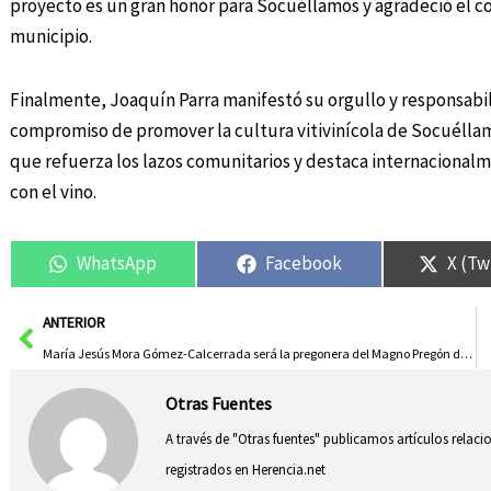
proyecto es un gran honor para Socuéllamos y agradeció el con
municipio.
Finalmente, Joaquín Parra manifestó su orgullo y responsab
compromiso de promover la cultura vitivinícola de Socuéllamo
que refuerza los lazos comunitarios y destaca internacional
con el vino.
WhatsApp
Facebook
X (Tw
Ant
ANTERIOR
María Jesús Mora Gómez-Calcerrada será la pregonera del Magno Pregón de Glorias de la Virgen de las Mercedes
Otras Fuentes
A través de "Otras fuentes" publicamos artículos relac
registrados en Herencia.net