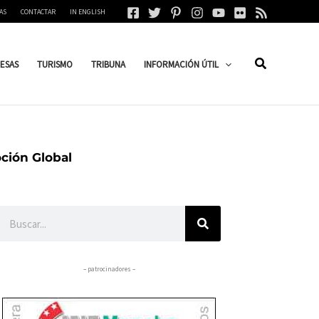
AS
CONTACTAR
IN ENGLISH
ESAS
TURISMO
TRIBUNA
INFORMACIÓN ÚTIL
oción Global
Buscar
– patrocinadores –