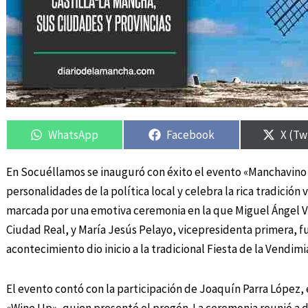
Compartir
Compartir
Compartir
Compartir
Compa
Compa
en
en
en
en
en
en
WhatsApp
Facebook
X (Tw
En Socuéllamos se inauguró con éxito el evento «Manchavino
personalidades de la política local y celebra la rica tradición 
marcada por una emotiva ceremonia en la que Miguel Ángel Va
Ciudad Real, y María Jesús Pelayo, vicepresidenta primera, f
acontecimiento dio inicio a la tradicional Fiesta de la Vendimi
El evento contó con la participación de Joaquín Parra López, 