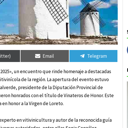
rtir
rtir
Compartir
Compartir
Compartir
Compartir
en
en
en
en
itter)
Email
Telegram
 2025», un encuentro que rinde homenaje a destacadas
vitivinícola de la región. La apertura del evento estuvo
lverde, presidente de la Diputación Provincial de
ueron honrados con el título de Vinateros de Honor. Este
a en honor a la Virgen de Loreto.
experto en vitivinicultura y autor de la reconocida guía