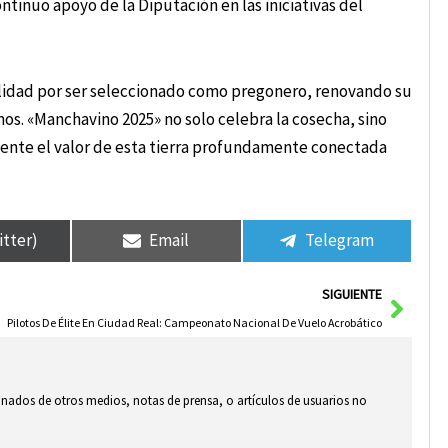
tinuo apoyo de la Diputación en las iniciativas del
ilidad por ser seleccionado como pregonero, renovando su
s. «Manchavino 2025» no solo celebra la cosecha, sino
mente el valor de esta tierra profundamente conectada
itter)
Email
Telegram
Sigui
SIGUIENTE
Pilotos De Élite En Ciudad Real: Campeonato Nacional De Vuelo Acrobático
ionados de otros medios, notas de prensa, o artículos de usuarios no