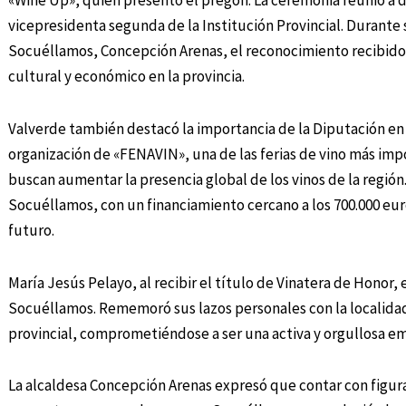
«Wine Up», quien presentó el pregón. La ceremonia reunió a d
vicepresidenta segunda de la Institución Provincial. Durante 
Socuéllamos, Concepción Arenas, el reconocimiento recibido,
cultural y económico en la provincia.
Valverde también destacó la importancia de la Diputación en
organización de «FENAVIN», una de las ferias de vino más imp
buscan aumentar la presencia global de los vinos de la región
Socuéllamos, con un financiamiento cercano a los 700.000 eu
futuro.
María Jesús Pelayo, al recibir el título de Vinatera de Hono
Socuéllamos. Rememoró sus lazos personales con la localidad 
provincial, comprometiéndose a ser una activa y orgullosa e
La alcaldesa Concepción Arenas expresó que contar con figur