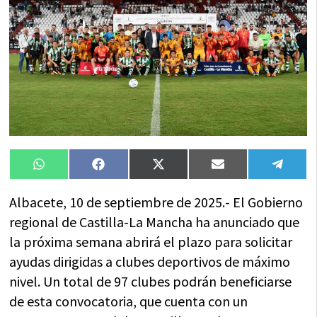
Compartir
Compartir
Compartir
Compartir
Compa
WhatsApp
Facebook
X
Email
Tele
en
en
en
en
en
(Twitter)
Albacete, 10 de septiembre de 2025.- El Gobierno
regional de Castilla-La Mancha ha anunciado que
la próxima semana abrirá el plazo para solicitar
ayudas dirigidas a clubes deportivos de máximo
nivel. Un total de 97 clubes podrán beneficiarse
de esta convocatoria, que cuenta con un