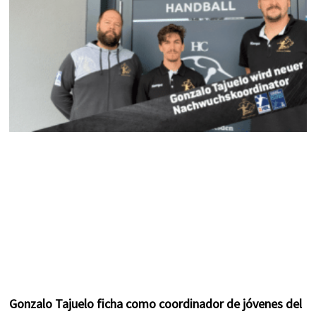
k
a
s
m
t
Gonzalo Tajuelo ficha como coordinador de jóvenes del