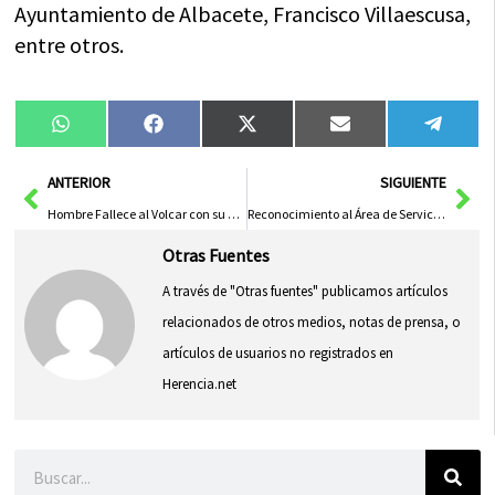
Ayuntamiento de Albacete, Francisco Villaescusa,
entre otros.
Compartir
Compartir
Compartir
Compartir
Compa
WhatsApp
Facebook
X
Email
Tele
en
en
en
en
en
(Twitter)
Ant
Sig
ANTERIOR
SIGUIENTE
Hombre Fallece al Volcar con su Coche en Centenera, Guadalajara
Reconocimiento al Área de Servicios Sociales de la Diputación de Albacete por su Compromiso con Pacientes de Parkinson y Enfermedades Neurológicas
Otras Fuentes
A través de "Otras fuentes" publicamos artículos
relacionados de otros medios, notas de prensa, o
artículos de usuarios no registrados en
Herencia.net
Buscar