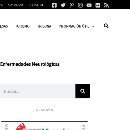
AS
CONTACTAR
IN ENGLISH
ESAS
TURISMO
TRIBUNA
INFORMACIÓN ÚTIL
 y Enfermedades Neurológicas
Buscar
– patrocinadores –