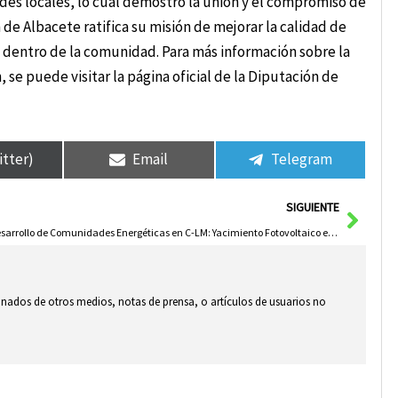
des locales, lo cual demostró la unión y el compromiso de
 de Albacete ratifica su misión de mejorar la calidad de
do dentro de la comunidad. Para más información sobre la
 se puede visitar la página oficial de la Diputación de
itter)
Email
Telegram
Sigui
SIGUIENTE
Desarrollo de Comunidades Energéticas en C-LM: Yacimiento Fotovoltaico en el Encuentro UNEF Toledo
ionados de otros medios, notas de prensa, o artículos de usuarios no