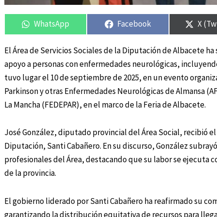
Compartir
Compartir
Compartir
Compartir
Compa
Compa
en
en
en
en
en
en
WhatsApp
Facebook
X (Tw
El Área de Servicios Sociales de la Diputación de Albacete ha
apoyo a personas con enfermedades neurológicas, incluyendo 
tuvo lugar el 10 de septiembre de 2025, en un evento organiz
Parkinson y otras Enfermedades Neurológicas de Almansa (AFE
La Mancha (FEDEPAR), en el marco de la Feria de Albacete.
José González, diputado provincial del Área Social, recibió e
Diputación, Santi Cabañero. En su discurso, González subray
profesionales del Área, destacando que su labor se ejecuta c
de la provincia.
El gobierno liderado por Santi Cabañero ha reafirmado su com
garantizando la distribución equitativa de recursos para llegar