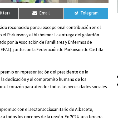
rtir
rtir
Compartir
Compartir
Compartir
Compartir
en
en
en
en
itter)
Email
Telegram
 sido reconocido por su excepcional contribución en el
el Parkinson y el Alzheimer. La entrega del galardón
ado por la Asociación de Familiares y Enfermos de
PAL), junto con la Federación de Parkinson de Castilla-
l premio en representación del presidente de la
ó la dedicación y el compromiso humano de los
on el corazón para atender todas las necesidades sociales
promiso con el sector sociosanitario de Albacete,
 a todos los rincones de la región. En 2024, una tercera