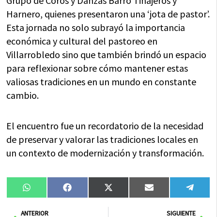
Grupo de Coros y Danzas Barro Tinajeros y
Harnero, quienes presentaron una ‘jota de pastor’.
Esta jornada no solo subrayó la importancia
económica y cultural del pastoreo en
Villarrobledo sino que también brindó un espacio
para reflexionar sobre cómo mantener estas
valiosas tradiciones en un mundo en constante
cambio.
El encuentro fue un recordatorio de la necesidad
de preservar y valorar las tradiciones locales en
un contexto de modernización y transformación.
Compartir
Compartir
Compartir
Compartir
Compa
WhatsApp
Facebook
X
Email
Tele
en
en
en
en
en
(Twitter)
Ant
Sig
ANTERIOR
SIGUIENTE