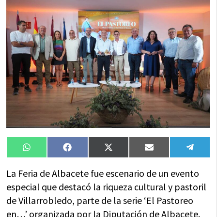
Compartir
Compartir
Compartir
Compartir
Compa
WhatsApp
Facebook
X
Email
Tele
en
en
en
en
en
(Twitter)
La Feria de Albacete fue escenario de un evento
especial que destacó la riqueza cultural y pastoril
de Villarrobledo, parte de la serie ‘El Pastoreo
en…’ organizada por la Diputación de Albacete.