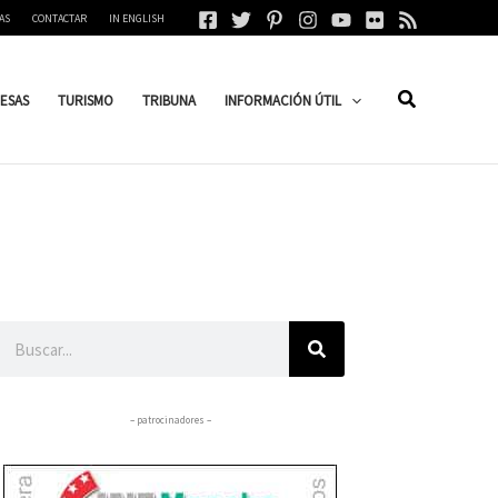
AS
CONTACTAR
IN ENGLISH
ESAS
TURISMO
TRIBUNA
INFORMACIÓN ÚTIL
Buscar
– patrocinadores –