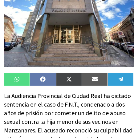
Compartir
Compartir
Compartir
Compartir
Compa
WhatsApp
Facebook
X
Email
Tele
en
en
en
en
en
(Twitter)
La Audiencia Provincial de Ciudad Real ha dictado
sentencia en el caso de F.N.T., condenado a dos
años de prisión por cometer un delito de abuso
sexual contra la hija menor de sus vecinos en
Manzanares. El acusado reconoció su culpabilidad