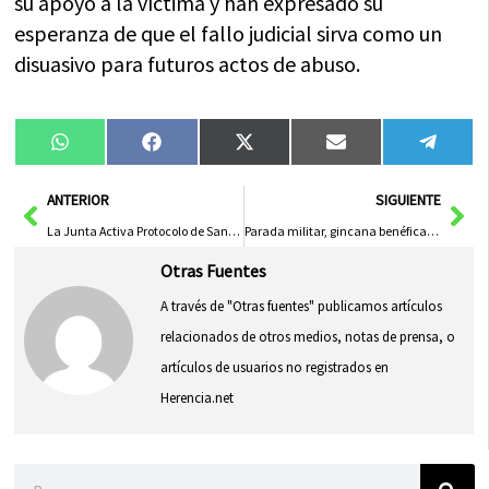
su apoyo a la víctima y han expresado su
esperanza de que el fallo judicial sirva como un
disuasivo para futuros actos de abuso.
Compartir
Compartir
Compartir
Compartir
Compa
WhatsApp
Facebook
X
Email
Tele
en
en
en
en
en
(Twitter)
Ant
Sig
ANTERIOR
SIGUIENTE
La Junta Activa Protocolo de Sanidad Animal por Gripe Aviar en Patos del Lago de Valdeluz
Parada militar, gincana benéfica y cinefórum con Luis Zahera en las fiestas del Pilar de Cuenca
Otras Fuentes
A través de "Otras fuentes" publicamos artículos
relacionados de otros medios, notas de prensa, o
artículos de usuarios no registrados en
Herencia.net
Buscar