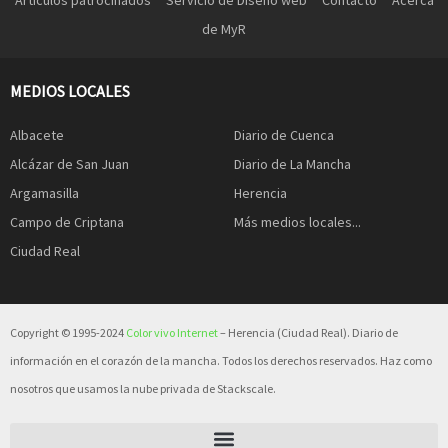
Artículos patrocinados
Servicio de Diseño web
Contacto
Acerca
de MyR
MEDIOS LOCALES
Albacete
Diario de Cuenca
Alcázar de San Juan
Diario de La Mancha
Argamasilla
Herencia
Campo de Criptana
Más medios locales...
Ciudad Real
Copyright © 1995-2024
Color vivo Internet
– Herencia (Ciudad Real). Diario de
información en el corazón de la mancha. Todos los derechos reservados. Haz como
nosotros que usamos la nube privada de Stackscale.