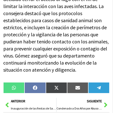
limitar la interacción con las aves infectadas. La
consejera destacó que los protocolos
establecidos para casos de sanidad animal son
estrictos, e incluyen la creación de perímetros de
protección y la vigilancia de las personas que
pudieran haber tenido contacto con los animales,
para prevenir cualquier exposición o contagio del
virus. Gómez aseguró que su departamento
continuará monitorizando la evolución de la
situación con atención y diligencia.
Compartir
Compartir
Compartir
Compartir
Compa
WhatsApp
Facebook
X
Email
Tele
en
en
en
en
en
(Twitter)
Ant
Sig
ANTERIOR
SIGUIENTE
Inauguración de las fiestas de San Mateo 2025 con el pregón de Diego Escudero Atienza este jueves
Condenado a Dos Años por Abuso de Menor en Manzanares tras Confesión