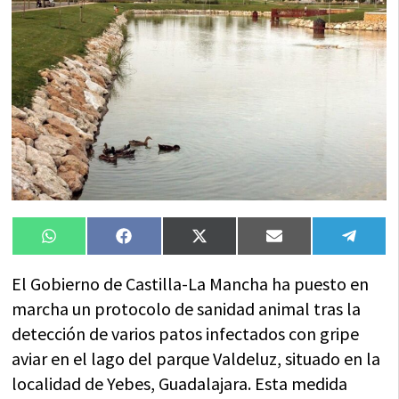
Compartir
Compartir
Compartir
Compartir
Compa
WhatsApp
Facebook
X
Email
Tele
en
en
en
en
en
(Twitter)
El Gobierno de Castilla-La Mancha ha puesto en
marcha un protocolo de sanidad animal tras la
detección de varios patos infectados con gripe
aviar en el lago del parque Valdeluz, situado en la
localidad de Yebes, Guadalajara. Esta medida