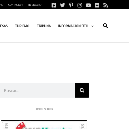
AS
CONTACTAR
IN ENGLISH
ESAS
TURISMO
TRIBUNA
INFORMACIÓN ÚTIL
Buscar
– patrocinadores –