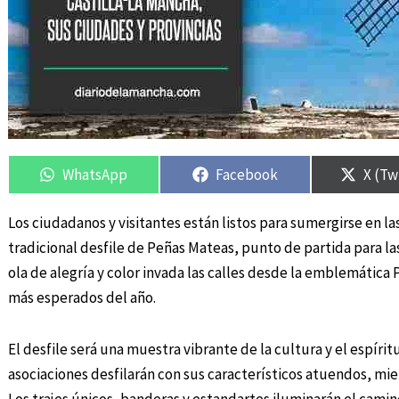
Compartir
Compartir
Compartir
Compartir
Compa
Compa
en
en
en
en
en
en
WhatsApp
Facebook
X (Tw
Los ciudadanos y visitantes están listos para sumergirse en la
tradicional desfile de Peñas Mateas, punto de partida para las
ola de alegría y color invada las calles desde la emblemática
más esperados del año.
El desfile será una muestra vibrante de la cultura y el espíri
asociaciones desfilarán con sus característicos atuendos, mie