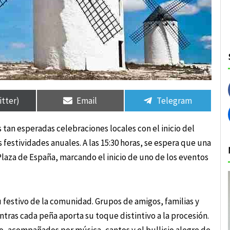
rtir
rtir
Compartir
Compartir
Compartir
Compartir
en
en
en
en
itter)
Email
Telegram
s tan esperadas celebraciones locales con el inicio del
 festividades anuales. A las 15:30 horas, se espera que una
 Plaza de España, marcando el inicio de uno de los eventos
tu festivo de la comunidad. Grupos de amigos, familias y
ntras cada peña aporta su toque distintivo a la procesión.