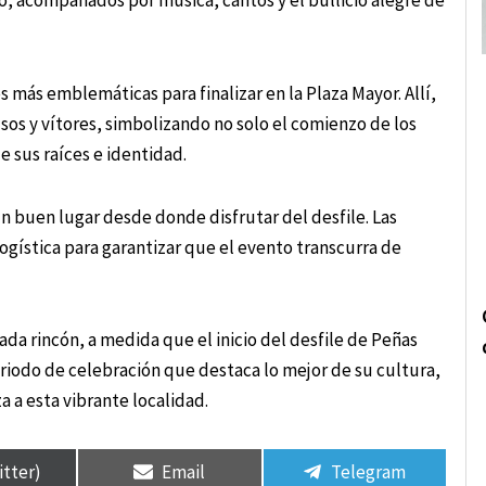
o, acompañados por música, cantos y el bullicio alegre de
es más emblemáticas para finalizar en la Plaza Mayor. Allí,
sos y vítores, simbolizando no solo el comienzo de los
 sus raíces e identidad.
un buen lugar desde donde disfrutar del desfile. Las
gística para garantizar que el evento transcurra de
cada rincón, a medida que el inicio del desfile de Peñas
iodo de celebración que destaca lo mejor de su cultura,
 a esta vibrante localidad.
itter)
Email
Telegram