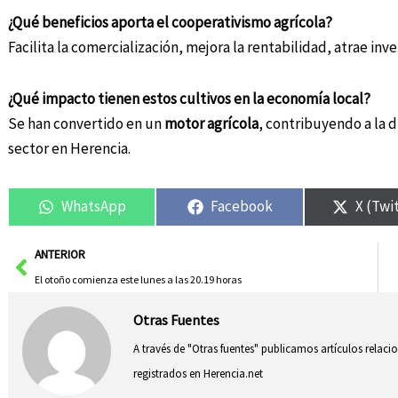
¿Qué beneficios aporta el cooperativismo agrícola?
Facilita la comercialización, mejora la rentabilidad, atrae in
¿Qué impacto tienen estos cultivos en la economía local?
Se han convertido en un
motor agrícola
, contribuyendo a la d
sector en Herencia.
WhatsApp
Facebook
X (Twi
Ant
ANTERIOR
El otoño comienza este lunes a las 20.19 horas
Otras Fuentes
A través de "Otras fuentes" publicamos artículos relac
registrados en Herencia.net