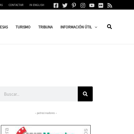
AS
CONTACTAR
IN ENGLISH
ESAS
TURISMO
TRIBUNA
INFORMACIÓN ÚTIL
Buscar
– patrocinadores –