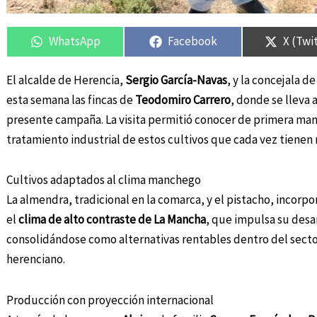
Compartir
Compartir
Compartir
Compartir
Compar
Compar
en
en
en
en
en
en
WhatsApp
Facebook
X (Twi
El alcalde de Herencia,
Sergio García-Navas
, y la concejala d
esta semana las fincas de
Teodomiro Carrero
, donde se lleva 
presente campaña. La visita permitió conocer de primera mano
tratamiento industrial de estos cultivos que cada vez tienen
Cultivos adaptados al clima manchego
La almendra, tradicional en la comarca, y el pistacho, incorp
el
clima de alto contraste de La Mancha
, que impulsa su desa
consolidándose como alternativas rentables dentro del secto
herenciano.
Producción con proyección internacional