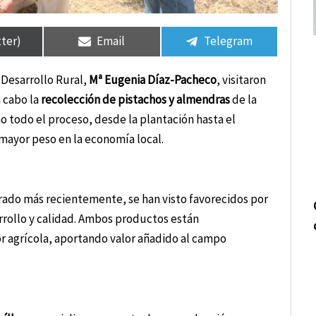
tir
tir
Compartir
Compartir
Compartir
Compartir
en
en
en
en
tter)
Email
Telegram
e Desarrollo Rural,
Mª Eugenia Díaz-Pacheco
, visitaron
a cabo la
recolección de pistachos y almendras
de la
 todo el proceso, desde la plantación hasta el
 mayor peso en la economía local.
orado más recientemente, se han visto favorecidos por
rrollo y calidad. Ambos productos están
r agrícola, aportando valor añadido al campo