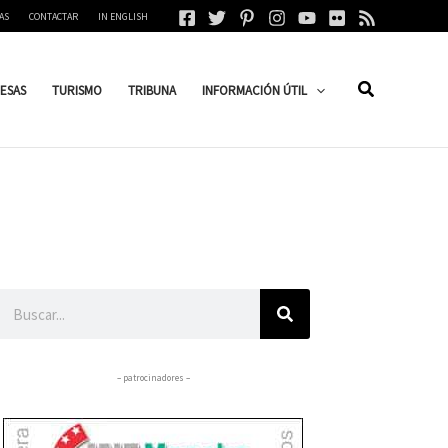
AS
CONTACTAR
IN ENGLISH
ESAS
TURISMO
TRIBUNA
INFORMACIÓN ÚTIL
Buscar
– patrocinadores –