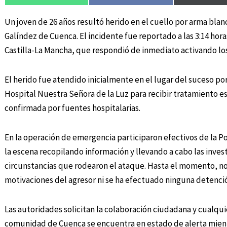
Un joven de 26 años resultó herido en el cuello por arma bla
Galíndez de Cuenca. El incidente fue reportado a las 3:14 hor
Castilla-La Mancha, que respondió de inmediato activando lo
El herido fue atendido inicialmente en el lugar del suceso po
Hospital Nuestra Señora de la Luz para recibir tratamiento es
confirmada por fuentes hospitalarias.
En la operación de emergencia participaron efectivos de la Pol
la escena recopilando información y llevando a cabo las inves
circunstancias que rodearon el ataque. Hasta el momento, no 
motivaciones del agresor ni se ha efectuado ninguna detenció
Las autoridades solicitan la colaboración ciudadana y cualqui
comunidad de Cuenca se encuentra en estado de alerta mientr