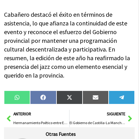
Cabañero destacó el éxito en términos de
asistencia, lo que afianza la continuidad de este
evento y reconoce el esfuerzo del Gobierno
provincial por mantener una programación
cultural descentralizada y participativa. En
resumen, la edición de este año ha reafirmado la
presencia del jazz como un elemento esencial y
querido en la provincia.
Compartir
Compartir
Compartir
Compartir
Compa
WhatsApp
Facebook
X
Email
Tele
en
en
en
en
en
(Twitter)
Ant
Sig
ANTERIOR
SIGUIENTE
Hermanamiento Poético entre Euskadi y Castilla-La Mancha en Aldea del Rey Apoyado por el Gobierno Regional
El Gobierno de Castilla-La Mancha y el Alcalde de Fuente el Fresno Impulsan Proyectos de Interés para el Municipio
Otras Fuentes