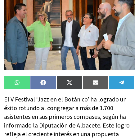
Compartir
Compartir
Compartir
Compartir
Compa
WhatsApp
Facebook
X
Email
Tele
en
en
en
en
en
(Twitter)
El V Festival ‘Jazz en el Botánico’ ha logrado un
éxito rotundo al congregar a más de 1.700
asistentes en sus primeros compases, según ha
informado la Diputación de Albacete. Este logro
refleja el creciente interés en una propuesta