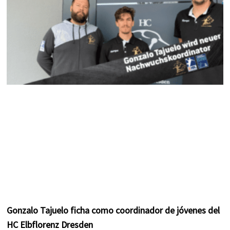
m
t
Gonzalo Tajuelo ficha como coordinador de jóvenes del
HC Elbflorenz Dresden