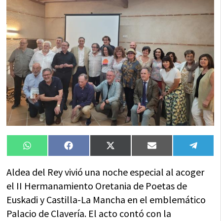
Compartir
Compartir
Compartir
Compartir
Compa
WhatsApp
Facebook
X
Email
Tele
en
en
en
en
en
(Twitter)
Aldea del Rey vivió una noche especial al acoger
el II Hermanamiento Oretania de Poetas de
Euskadi y Castilla-La Mancha en el emblemático
Palacio de Clavería. El acto contó con la