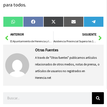
para todos.
Compartir
Compartir
Compartir
Compartir
Compa
WhatsApp
Facebook
X
Email
Tele
en
en
en
en
en
(Twitter)
Ant
Sig
ANTERIOR
SIGUIENTE
El Ayuntamiento de Herencia y la nueva Junta de la Asociación del Comercio Local refuerzan su compromiso con el comercio de proximidad
Asistencia Provincial Supera los 1.700 Participantes Impulsada por Diputación de Albacete
Otras Fuentes
A través de "Otras fuentes" publicamos artículos
relacionados de otros medios, notas de prensa, o
artículos de usuarios no registrados en
Herencia.net
Buscar