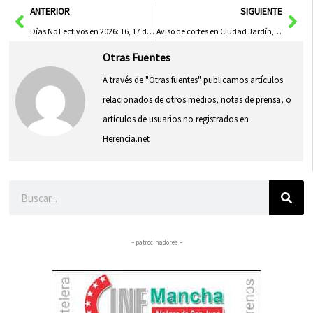
Ant
Sig
ANTERIOR
SIGUIENTE
Días No Lectivos en 2026: 16, 17 de Febrero y 5 de Junio Designados por el Consejo Escolar Municipal
Aviso de cortes en Ciudad Jardín, Red Virtus y sectores de Barriada de las 600
Otras Fuentes
A través de "Otras fuentes" publicamos artículos
relacionados de otros medios, notas de prensa, o
artículos de usuarios no registrados en
Herencia.net
Buscar
– patrocinadores –