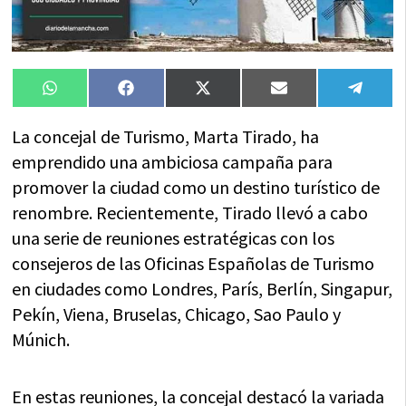
Compartir
Compartir
Compartir
Compartir
Compa
WhatsApp
Facebook
X
Email
Tele
en
en
en
en
en
(Twitter)
La concejal de Turismo, Marta Tirado, ha
emprendido una ambiciosa campaña para
promover la ciudad como un destino turístico de
renombre. Recientemente, Tirado llevó a cabo
una serie de reuniones estratégicas con los
consejeros de las Oficinas Españolas de Turismo
en ciudades como Londres, París, Berlín, Singapur,
Pekín, Viena, Bruselas, Chicago, Sao Paulo y
Múnich.
En estas reuniones, la concejal destacó la variada