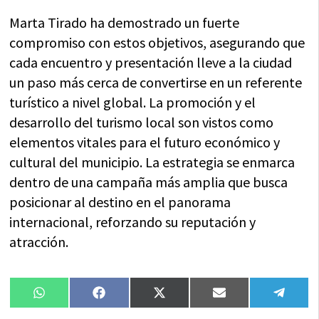
Marta Tirado ha demostrado un fuerte
compromiso con estos objetivos, asegurando que
cada encuentro y presentación lleve a la ciudad
un paso más cerca de convertirse en un referente
turístico a nivel global. La promoción y el
desarrollo del turismo local son vistos como
elementos vitales para el futuro económico y
cultural del municipio. La estrategia se enmarca
dentro de una campaña más amplia que busca
posicionar al destino en el panorama
internacional, reforzando su reputación y
atracción.
Compartir
Compartir
Compartir
Compartir
Compa
WhatsApp
Facebook
X
Email
Tele
en
en
en
en
en
(Twitter)