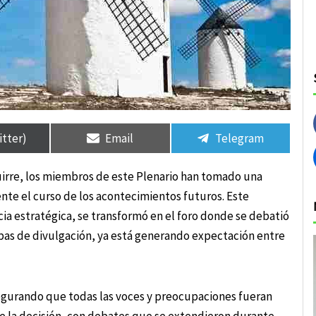
rtir
rtir
Compartir
Compartir
Compartir
Compartir
en
en
en
en
itter)
Email
Telegram
uirre, los miembros de este Plenario han tomado una
te el curso de los acontecimientos futuros. Este
ia estratégica, se transformó en el foro donde se debatió
pas de divulgación, ya está generando expectación entre
segurando que todas las voces y preocupaciones fueran