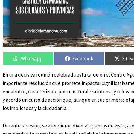
Compartir
Compartir
Compartir
Compartir
Compa
Compa
en
en
en
en
en
en
WhatsApp
Facebook
X (Tw
En una decisiva reunión celebrada esta tarde en el Centro Ag
importante resolución que promete impactar significativamen
encuentro, caracterizado por su naturaleza intensa y relevanc
y acordó un curso de acción que, aunque en sus primeras eta
los implicados y la ciudadanía.
Durante la sesión, se atendieron diversos puntos de vista, a