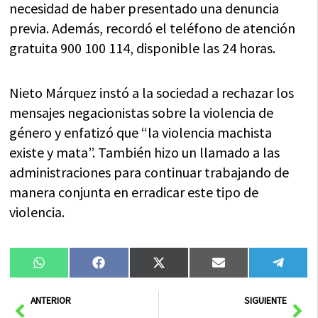
necesidad de haber presentado una denuncia
previa. Además, recordó el teléfono de atención
gratuita 900 100 114, disponible las 24 horas.
Nieto Márquez instó a la sociedad a rechazar los
mensajes negacionistas sobre la violencia de
género y enfatizó que “la violencia machista
existe y mata”. También hizo un llamado a las
administraciones para continuar trabajando de
manera conjunta en erradicar este tipo de
violencia.
Compartir
Compartir
Compartir
Compartir
Compa
WhatsApp
Facebook
X
Email
Tele
en
en
en
en
en
(Twitter)
Ant
Sig
ANTERIOR
SIGUIENTE