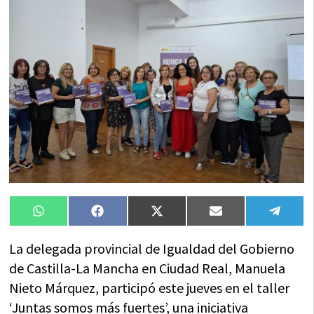
Compartir
Compartir
Compartir
Compartir
Compa
WhatsApp
Facebook
X
Email
Tele
en
en
en
en
en
(Twitter)
La delegada provincial de Igualdad del Gobierno
de Castilla-La Mancha en Ciudad Real, Manuela
Nieto Márquez, participó este jueves en el taller
‘Juntas somos más fuertes’, una iniciativa