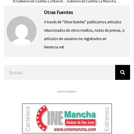
El Gobierno de Castilla-La Mancha Impulsa la Tecnología para Mejorar Servicios Públicos y Fomentar Crecimiento
Gobierno de Castilla-La Mancha y Ayuntamiento de Manzanares Transformarán Antiguo Centro de Salud en Museo de Memoria Democrática
Otras Fuentes
A través de "Otras fuentes" publicamos artículos
relacionados de otros medios, notas de prensa, o
artículos de usuarios no registrados en
Herencia.net
Buscar
– patrocinadores –