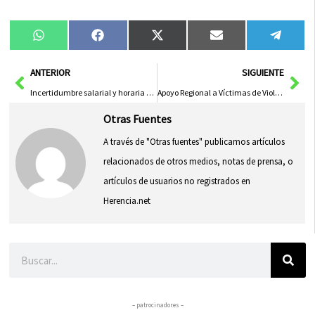
Compartir
Compartir
Compartir
Compartir
Compa
WhatsApp
Facebook
X
Email
Tele
en
en
en
en
en
(Twitter)
Ant
Sig
ANTERIOR
SIGUIENTE
Incertidumbre salarial y horaria para un millón en el SNS
Apoyo Regional a Víctimas de Violencia de Género en Ciudad Real con Equipos Especializados
Otras Fuentes
A través de "Otras fuentes" publicamos artículos
relacionados de otros medios, notas de prensa, o
artículos de usuarios no registrados en
Herencia.net
Buscar
– patrocinadores –