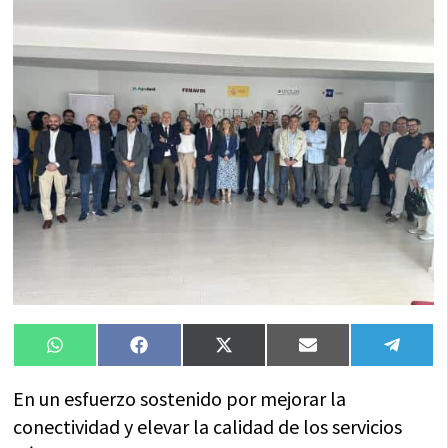
Compartir
Compartir
Compartir
Compartir
Compa
WhatsApp
Facebook
X
Email
Tele
en
en
en
en
en
(Twitter)
En un esfuerzo sostenido por mejorar la
conectividad y elevar la calidad de los servicios