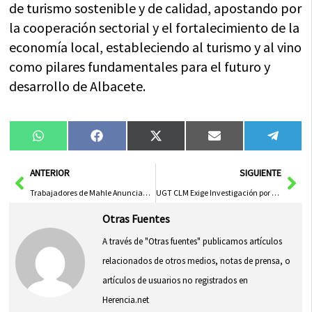
de turismo sostenible y de calidad, apostando por
la cooperación sectorial y el fortalecimiento de la
economía local, estableciendo al turismo y al vino
como pilares fundamentales para el futuro y
desarrollo de Albacete.
Compartir
Compartir
Compartir
Compartir
Compa
WhatsApp
Facebook
X
Email
Tele
en
en
en
en
en
(Twitter)
Ant
Sig
ANTERIOR
SIGUIENTE
Trabajadores de Mahle Anuncian Huelga para Finales de Octubre
UGT CLM Exige Investigación por Accidente Laboral en Illescas
Otras Fuentes
A través de "Otras fuentes" publicamos artículos
relacionados de otros medios, notas de prensa, o
artículos de usuarios no registrados en
Herencia.net