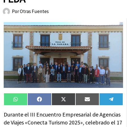
Por
Otras Fuentes
Compartir
Compartir
Compartir
Compartir
Compa
WhatsApp
Facebook
X
Email
Tele
en
en
en
en
en
(Twitter)
Durante el III Encuentro Empresarial de Agencias
de Viajes «Conecta Turismo 2025», celebrado el 17