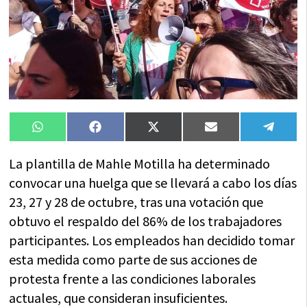
Compartir
Compartir
Compartir
Compartir
Compa
WhatsApp
Facebook
X
Email
Tele
en
en
en
en
en
(Twitter)
La plantilla de Mahle Motilla ha determinado
convocar una huelga que se llevará a cabo los días
23, 27 y 28 de octubre, tras una votación que
obtuvo el respaldo del 86% de los trabajadores
participantes. Los empleados han decidido tomar
esta medida como parte de sus acciones de
protesta frente a las condiciones laborales
actuales, que consideran insuficientes.