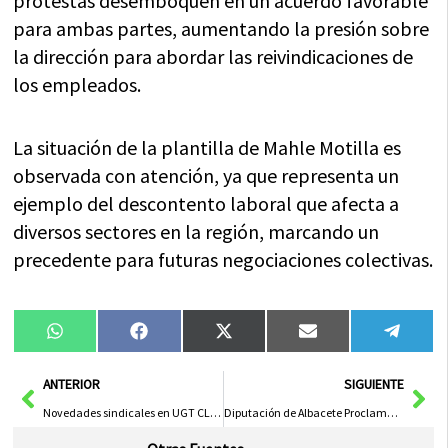
protestas desemboquen en un acuerdo favorable
para ambas partes, aumentando la presión sobre
la dirección para abordar las reivindicaciones de
los empleados.
La situación de la plantilla de Mahle Motilla es
observada con atención, ya que representa un
ejemplo del descontento laboral que afecta a
diversos sectores en la región, marcando un
precedente para futuras negociaciones colectivas.
Compartir
Compartir
Compartir
Compartir
Compa
WhatsApp
Facebook
X
Email
Tele
en
en
en
en
en
(Twitter)
Ant
Sig
ANTERIOR
SIGUIENTE
Novedades sindicales en UGT CLM: Avances y Desafíos Recientes
Diputación de Albacete Proclama un ‘Momento Histórico’ para el Turismo Provincial en el III Encuentro Empresarial ‘Conecta Turismo 2025’ de FEDA