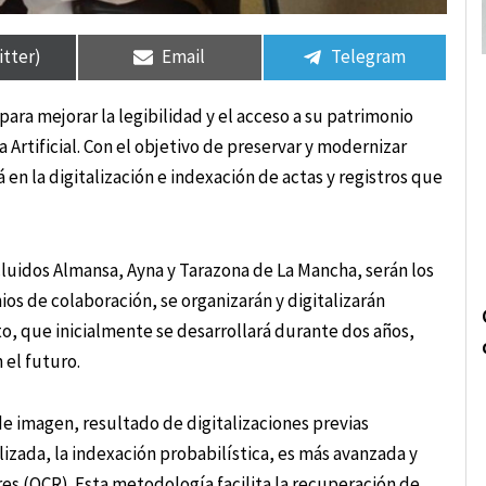
rtir
rtir
Compartir
Compartir
Compartir
Compartir
en
en
en
en
itter)
Email
Telegram
ra mejorar la legibilidad y el acceso a su patrimonio
Artificial. Con el objetivo de preservar y modernizar
en la digitalización e indexación de actas y registros que
cluidos Almansa, Ayna y Tarazona de La Mancha, serán los
ios de colaboración, se organizarán y digitalizarán
to, que inicialmente se desarrollará durante dos años,
 el futuro.
 imagen, resultado de digitalizaciones previas
lizada, la indexación probabilística, es más avanzada y
es (OCR). Esta metodología facilita la recuperación de