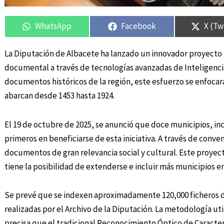
Compartir
Compartir
Compartir
Compartir
Compa
Compa
en
en
en
en
en
en
WhatsApp
Facebook
X (Tw
La Diputación de Albacete ha lanzado un innovador proyecto pa
documental a través de tecnologías avanzadas de Inteligencia 
documentos históricos de la región, este esfuerzo se enfocará 
abarcan desde 1453 hasta 1924.
El 19 de octubre de 2025, se anunció que doce municipios, in
primeros en beneficiarse de esta iniciativa. A través de conven
documentos de gran relevancia social y cultural. Este proyec
tiene la posibilidad de extenderse e incluir más municipios en
Se prevé que se indexen aproximadamente 120,000 ficheros de
realizadas por el Archivo de la Diputación. La metodología uti
precisa que el tradicional Reconocimiento Óptico de Caracter