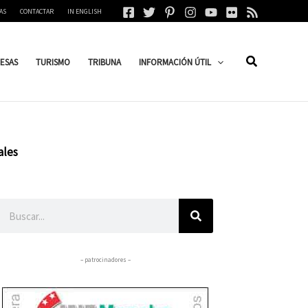
AS
CONTACTAR
IN ENGLISH
ESAS
TURISMO
TRIBUNA
INFORMACIÓN ÚTIL
ales
Buscar
– patrocinadores –