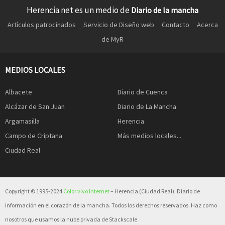
Herencia.net es un medio de
Diario de la mancha
Artículos patrocinados
Servicio de Diseño web
Contacto
Acerca
de MyR
MEDIOS LOCALES
Albacete
Diario de Cuenca
Alcázar de San Juan
Diario de La Mancha
Argamasilla
Herencia
Campo de Criptana
Más medios locales...
Ciudad Real
Copyright © 1995-2024
Color vivo Internet
– Herencia (Ciudad Real). Diario de
información en el corazón de la mancha. Todos los derechos reservados. Haz como
nosotros que usamos la nube privada de Stackscale.