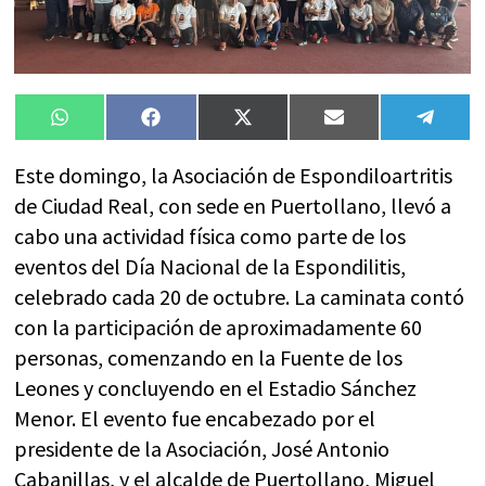
Compartir
Compartir
Compartir
Compartir
Compa
WhatsApp
Facebook
X
Email
Tele
en
en
en
en
en
(Twitter)
Este domingo, la Asociación de Espondiloartritis
de Ciudad Real, con sede en Puertollano, llevó a
cabo una actividad física como parte de los
eventos del Día Nacional de la Espondilitis,
celebrado cada 20 de octubre. La caminata contó
con la participación de aproximadamente 60
personas, comenzando en la Fuente de los
Leones y concluyendo en el Estadio Sánchez
Menor. El evento fue encabezado por el
presidente de la Asociación, José Antonio
Cabanillas, y el alcalde de Puertollano, Miguel