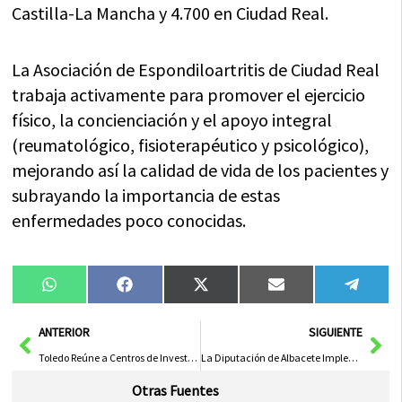
Castilla-La Mancha y 4.700 en Ciudad Real.
La Asociación de Espondiloartritis de Ciudad Real
trabaja activamente para promover el ejercicio
físico, la concienciación y el apoyo integral
(reumatológico, fisioterapéutico y psicológico),
mejorando así la calidad de vida de los pacientes y
subrayando la importancia de estas
enfermedades poco conocidas.
Compartir
Compartir
Compartir
Compartir
Compa
WhatsApp
Facebook
X
Email
Tele
en
en
en
en
en
(Twitter)
Ant
Sig
ANTERIOR
SIGUIENTE
Toledo Reúne a Centros de Investigación Agraria en Reunión Anual sobre Innovación y Sostenibilidad Agrícola
La Diputación de Albacete Implementa Inteligencia Artificial para Mejorar la Legibilidad de Documentos Históricos Municipales
Otras Fuentes