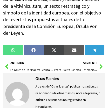
de la vitivinicultura, un sector estratégico y
símbolo de la identidad europea, con el objetivo
de revertir las propuestas actuales de la
presidenta de la Comisión Europea, Úrsula Von
der Leyen.
Compartir
Compartir
Compartir
Compartir
Compa
WhatsApp
Facebook
X
Email
Tele
en
en
en
en
en
(Twitter)
Ant
Sig
ANTERIOR
SIGUIENTE
La Gerencia De Albacete Realiza Primeras Intervenciones De Alargamiento Óseo Con Clavo Intramedular En Castilla-La Mancha
Pedro Guerra Conecta Generaciones en Almagro con «Sonetos y Canciones para la Libertad»
Otras Fuentes
A través de "Otras fuentes" publicamos artículos
relacionados de otros medios, notas de prensa, o
artículos de usuarios no registrados en
Herencia.net