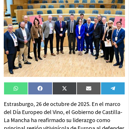
Compartir
Compartir
Compartir
Compartir
Compa
WhatsApp
Facebook
X
Email
Tele
en
en
en
en
en
(Twitter)
Estrasburgo, 26 de octubre de 2025. En el marco
del Día Europeo del Vino, el Gobierno de Castilla-
La Mancha ha reafirmado su liderazgo como
principal región vitivinícola de Europa al defender