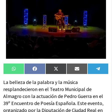
Compartir
Compartir
Compartir
Compartir
Compa
WhatsApp
Facebook
X
Email
Tele
en
en
en
en
en
(Twitter)
La belleza de la palabra y la música
resplandecieron en el Teatro Municipal de
Almagro con la actuación de Pedro Guerra en el
39º Encuentro de Poesía Española. Este evento,
organizado por la Diputación de Ciudad Real en