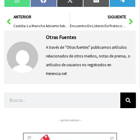
Compartir
Compartir
Compartir
Compartir
Compa
WhatsApp
Facebook
X
Email
Tele
en
en
en
en
en
(Twitter)
Ant
Sig
ANTERIOR
SIGUIENTE
Castilla-La Mancha Advierte Sobre la Eliminación de Ayudas al Vino en la PAC 2028-2034, Según Manifiesto de la AREV
Encuentro De Líderes De Protección Civil En Castellana-La Mancha
Otras Fuentes
A través de "Otras fuentes" publicamos artículos
relacionados de otros medios, notas de prensa, o
artículos de usuarios no registrados en
Herencia.net
Buscar
– patrocinadores –