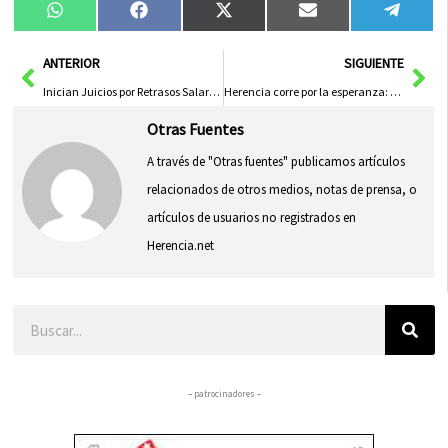
Compartir
Compartir
Compartir
Compartir
Compa
WhatsApp
Facebook
X
Email
Tele
en
en
en
en
en
(Twitter)
Ant
Sig
ANTERIOR
SIGUIENTE
Inician Juicios por Retrasos Salariales en Pinasa
Herencia corre por la esperanza: la cuarta Run Like Hero reúne a cientos de personas en apoyo al Síndrome de Phelan-McDermid
Otras Fuentes
A través de "Otras fuentes" publicamos artículos
relacionados de otros medios, notas de prensa, o
artículos de usuarios no registrados en
Herencia.net
Buscar
– patrocinadores –