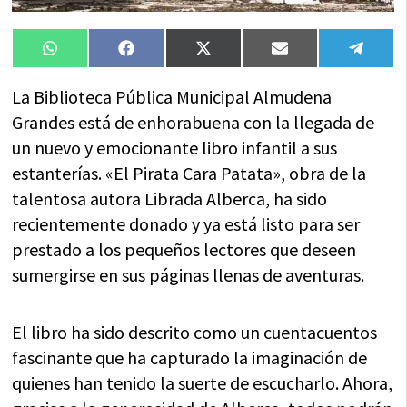
Compartir
Compartir
Compartir
Compartir
Compa
WhatsApp
Facebook
X
Email
Tele
en
en
en
en
en
(Twitter)
La Biblioteca Pública Municipal Almudena
Grandes está de enhorabuena con la llegada de
un nuevo y emocionante libro infantil a sus
estanterías. «El Pirata Cara Patata», obra de la
talentosa autora Librada Alberca, ha sido
recientemente donado y ya está listo para ser
prestado a los pequeños lectores que deseen
sumergirse en sus páginas llenas de aventuras.
El libro ha sido descrito como un cuentacuentos
fascinante que ha capturado la imaginación de
quienes han tenido la suerte de escucharlo. Ahora,