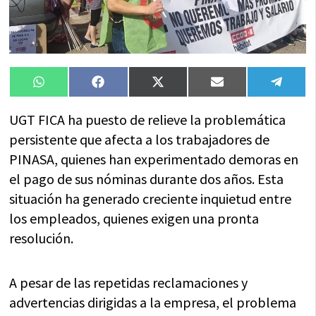
Compartir
Compartir
Compartir
Compartir
Compa
WhatsApp
Facebook
X
Email
Tele
en
en
en
en
en
(Twitter)
UGT FICA ha puesto de relieve la problemática
persistente que afecta a los trabajadores de
PINASA, quienes han experimentado demoras en
el pago de sus nóminas durante dos años. Esta
situación ha generado creciente inquietud entre
los empleados, quienes exigen una pronta
resolución.
A pesar de las repetidas reclamaciones y
advertencias dirigidas a la empresa, el problema