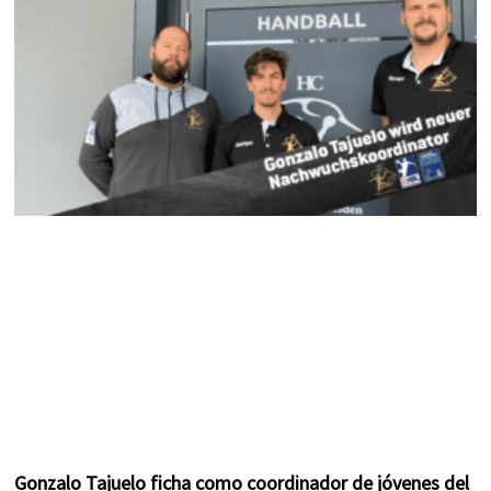
k
a
s
m
t
Gonzalo Tajuelo ficha como coordinador de jóvenes del