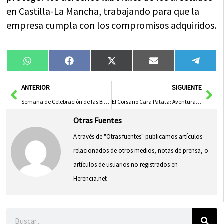
en Castilla-La Mancha, trabajando para que la
empresa cumpla con los compromisos adquiridos.
Compartir
Compartir
Compartir
Compartir
Compa
WhatsApp
Facebook
X
Email
Tele
en
en
en
en
en
(Twitter)
Ant
Sig
ANTERIOR
SIGUIENTE
Semana de Celebración de las Bibliotecas: Un Encuentro con la Lectura
El Corsario Cara Patata: Aventuras en Alta Mar
Otras Fuentes
A través de "Otras fuentes" publicamos artículos
relacionados de otros medios, notas de prensa, o
artículos de usuarios no registrados en
Herencia.net
Buscar