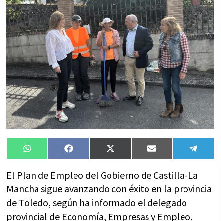
Compartir
Compartir
Compartir
Compartir
Compa
WhatsApp
Facebook
X
Email
Tele
en
en
en
en
en
(Twitter)
El Plan de Empleo del Gobierno de Castilla-La
Mancha sigue avanzando con éxito en la provincia
de Toledo, según ha informado el delegado
provincial de Economía, Empresas y Empleo,