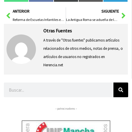
en
en
en
en
en
(Twitter)
Ant
Sig
ANTERIOR
SIGUIENTE
Reforma de Escuelas Infantiles en Talavera: 61 Nuevas Plazas en 2025
La Antigua Roma se adueña de la biblioteca: Un Viaje a Través del Tiempo
Otras Fuentes
A través de "Otras fuentes" publicamos artículos
relacionados de otros medios, notas de prensa, o
artículos de usuarios no registrados en
Herencia.net
Buscar
– patrocinadores –