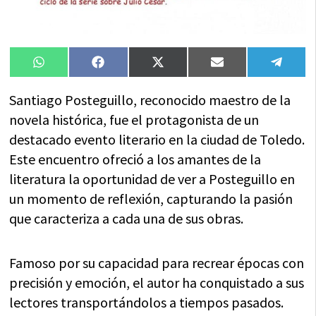
Compartir
Compartir
Compartir
Compartir
Compa
WhatsApp
Facebook
X
Email
Tele
en
en
en
en
en
(Twitter)
Santiago Posteguillo, reconocido maestro de la
novela histórica, fue el protagonista de un
destacado evento literario en la ciudad de Toledo.
Este encuentro ofreció a los amantes de la
literatura la oportunidad de ver a Posteguillo en
un momento de reflexión, capturando la pasión
que caracteriza a cada una de sus obras.
Famoso por su capacidad para recrear épocas con
precisión y emoción, el autor ha conquistado a sus
lectores transportándolos a tiempos pasados.