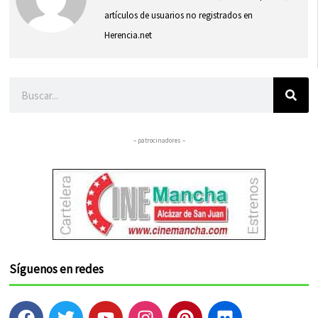
artículos de usuarios no registrados en
Herencia.net
Buscar
– patrocinadores –
Síguenos en redes
F
T
Y
I
P
F