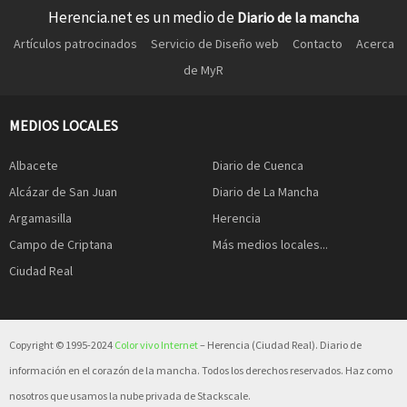
Herencia.net es un medio de
Diario de la mancha
Artículos patrocinados
Servicio de Diseño web
Contacto
Acerca
de MyR
MEDIOS LOCALES
Albacete
Diario de Cuenca
Alcázar de San Juan
Diario de La Mancha
Argamasilla
Herencia
Campo de Criptana
Más medios locales...
Ciudad Real
Copyright © 1995-2024
Color vivo Internet
– Herencia (Ciudad Real). Diario de
información en el corazón de la mancha. Todos los derechos reservados. Haz como
nosotros que usamos la nube privada de Stackscale.