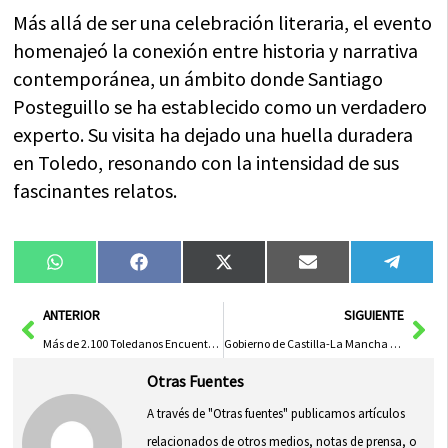
Más allá de ser una celebración literaria, el evento
homenajeó la conexión entre historia y narrativa
contemporánea, un ámbito donde Santiago
Posteguillo se ha establecido como un verdadero
experto. Su visita ha dejado una huella duradera
en Toledo, resonando con la intensidad de sus
fascinantes relatos.
Compartir
Compartir
Compartir
Compartir
Compa
WhatsApp
Facebook
X
Email
Tele
en
en
en
en
en
(Twitter)
Ant
Sig
ANTERIOR
SIGUIENTE
Más de 2.100 Toledanos Encuentran Empleo Gracias al Plan de Castilla-La Mancha
Gobierno de Castilla-La Mancha Respalda Asociaciones Femeninas para Impulsar Igualdad de Género en la Región
Otras Fuentes
A través de "Otras fuentes" publicamos artículos
relacionados de otros medios, notas de prensa, o