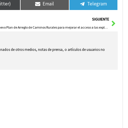
itter)
Email
Telegram
Sigui
SIGUIENTE
Nuevo Plan de Arreglo de Caminos Rurales para mejorar el acceso a las explotaciones agropecuarias y el desarrollo del turismo rural
ionados de otros medios, notas de prensa, o artículos de usuarios no