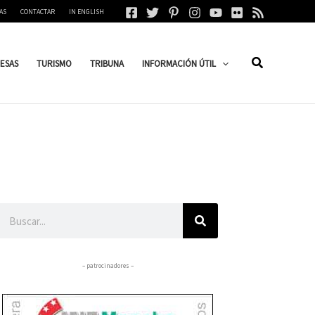
AS
CONTACTAR
IN ENGLISH
ESAS
TURISMO
TRIBUNA
INFORMACIÓN ÚTIL
Buscar
– patrocinadores –