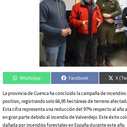
Compartir
Compartir
Compartir
Compartir
Compa
Compa
en
en
en
en
en
en
WhatsApp
Facebook
X (Tw
La provincia de Cuenca ha concluido la campaña de incendios
positivo, registrando solo 66,95 hectáreas de terreno afectada
Esta cifra representa una reducción del 97% respecto al año a
en gran parte debido al incendio de Valverdejo. Este éxito co
dañada por incendios forestales en España durante este año.