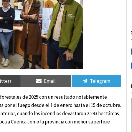
rtir
rtir
Compartir
Compartir
Compartir
Compartir
en
en
en
en
itter)
Email
Telegram
 forestales de 2025 con un resultado notablemente
s por el fuego desde el 1 de enero hasta el 15 de octubre.
nterior, cuando los incendios devastaron 2.293 hectáreas,
loca a Cuenca como la provincia con menor superficie