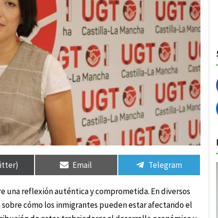
rtir
rtir
Compartir
Compartir
Compartir
Compartir
en
en
en
en
itter)
Email
Telegram
re una reflexión auténtica y comprometida. En diversos
n sobre cómo los inmigrantes pueden estar afectando el