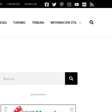
AS
CONTACTAR
IN ENGLISH
ESAS
TURISMO
TRIBUNA
INFORMACIÓN ÚTIL
Buscar
– patrocinadores –