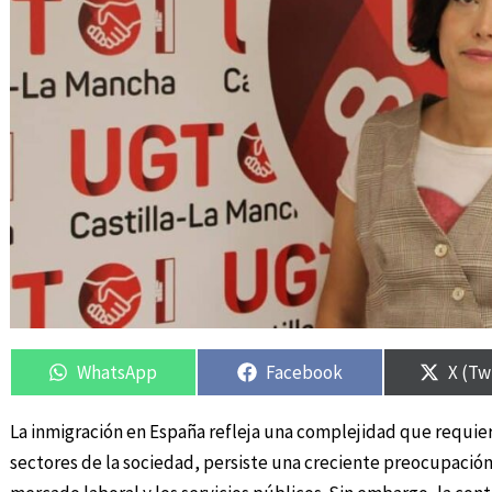
Compartir
Compartir
Compartir
Compartir
Compa
Compa
en
en
en
en
en
en
WhatsApp
Facebook
X (Tw
La inmigración en España refleja una complejidad que requie
sectores de la sociedad, persiste una creciente preocupació