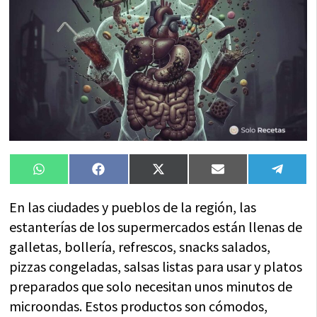
Compartir
Compartir
Compartir
Compartir
Compa
WhatsApp
Facebook
X
Email
Tele
en
en
en
en
en
(Twitter)
En las ciudades y pueblos de la región, las
estanterías de los supermercados están llenas de
galletas, bollería, refrescos, snacks salados,
pizzas congeladas, salsas listas para usar y platos
preparados que solo necesitan unos minutos de
microondas. Estos productos son cómodos,