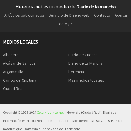
Herencia.net es un medio de
Diario de la mancha
Artículos patrocinados
Servicio de Diseño web
Contacto
Acerca
de MyR
MEDIOS LOCALES
Albacete
Diario de Cuenca
Alcázar de San Juan
Diario de La Mancha
Argamasilla
Herencia
Campo de Criptana
Más medios locales...
Ciudad Real
Copyright © 1995-2024
Color vivo Internet
– Herencia (Ciudad Real). Diario de
información en el corazón de la mancha. Todos los derechos reservados. Haz como
nosotros que usamos la nube privada de Stackscale.