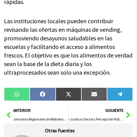
rápidas.
Las instituciones locales pueden contribuir
revisando las ofertas en máquinas de vending,
promoviendo desayunos saludables en las
escuelas y facilitando el acceso a alimentos
frescos. El objetivo es que los alimentos de verdad
sean la base de la dieta diaria y los
ultraprocesados sean solo una excepción.
Compartir
Compartir
Compartir
Compartir
Compa
WhatsApp
Facebook
X
Email
Tele
en
en
en
en
en
(Twitter)
Ant
Sig
ANTERIOR
SIGUIENTE
Jornadas Regionales de Bibliotecas: Innovación y Lectura en Foco
«Justicia Social y Percepción Pública» por Alfonsi Álvarez
Otras Fuentes